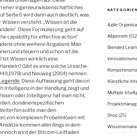
r etwas Unbehagen auf. Diese
n eher ingenieurwissenschaftliches
KATEGORIE
uf Seite 6 wird dann auch deutlich, was
 Wissen versteht: „Wissen ist die
Agile Organisa
ndeln“. Diese Formulierung geht auf
Allgemein
(512
e capability for effective action“
tfadens ohne weitere Angaben). Man
Blended Learn
nen und steuern und schon ist die
 Ist Wissen wirklich eine
Innovationsm
Handeln? Gibt es eine solche Ursache-
Kompetenzm
949,1978) und Neuweg (2004) nennen
e Legende
. Diese Auffassung geht davon
Künstliche Int
h Intelligenz in der Handlung zeigt und
Multiple Intell
ssen oder Intelligenz hat man nicht,
uellen, domänenspezifischen
Projektmana
eiterhin sollte man den
Shop
(25)
en von komplexen Probelmlösen mit
Ansätze kommen allerdings in dem
Wissensmana
Dennoch wird der Bitcom-Leitfaden