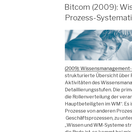
AM
Bitcom (2009): W
Prozess-Systemat
(2009): Wissensmanagement-
strukturierte Übersicht über
Aktivitäten des Wissensman
Detaillierungsstufen. Die pri
die Rollenverteilung der ver
Hauptbeteiligten im WM“. Es 
Prozesse von anderen Prozess
Geschäftsprozessen, zu unter
„Wissen und WM-Systeme strat