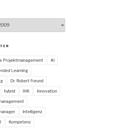
TER
es Projektmanagement
AI
ended Learning
ng
Dr. Robert Freund
hybrid
IHK
Innovation
smanagement
manager
Intelligenz
I
Kompetenz