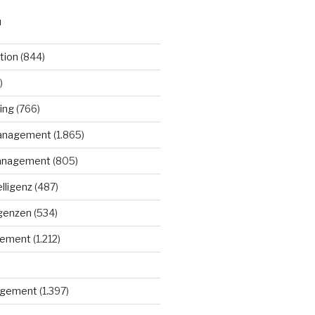
N
tion
(844)
)
ing
(766)
anagement
(1.865)
anagement
(805)
elligenz
(487)
igenzen
(534)
gement
(1.212)
gement
(1.397)