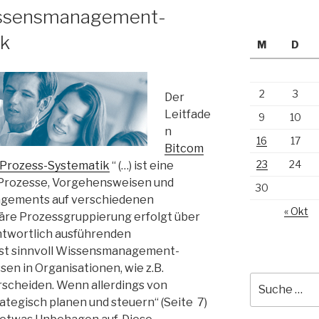
issensmanagement-
ik
M
D
2
3
Der
Leitfade
9
10
n
16
17
Bitcom
23
24
Prozess-Systematik
“ (…) ist eine
 Prozesse, Vorgehensweisen und
30
agements auf verschiedenen
« Okt
märe Prozessgruppierung erfolgt über
antwortlich ausführenden
ist sinnvoll Wissensmanagement-
en in Organisationen, wie z.B.
Suche
scheiden. Wenn allerdings von
nach:
egisch planen und steuern“ (Seite 7)