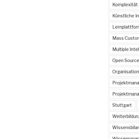
Komplexität
Künstliche In
Lernplattfo
Mass Custom
Multiple Inte
Open Sourc
Organisation
Projektman
Projektmana
Stuttgart
Weiterbildun
Wissensbilan
Wissensma