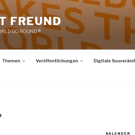
RT FREUND
RLD GO ROUND ®
Themen
Veröffentlichungen
Digitale Souveräni
9
KALENDER