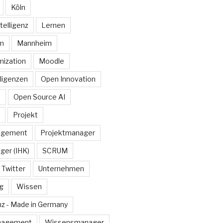
Köln
telligenz
Lernen
rm
Mannheim
ization
Moodle
lligenzen
Open Innovation
e
Open Source AI
Projekt
agement
Projektmanager
ger (IHK)
SCRUM
Twitter
Unternehmen
g
Wissen
z - Made in Germany
nagement
Wissensmanager