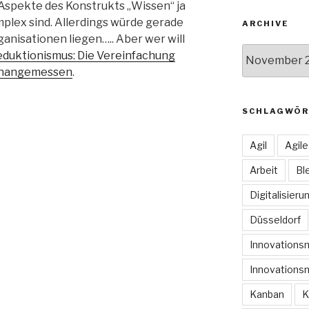
 Aspekte des Konstrukts „Wissen“ ja
omplex sind. Allerdings würde gerade
ARCHIVE
ganisationen liegen….. Aber wer will
Archive
eduktionismus: Die Vereinfachung
 unangemessen
.
SCHLAGWÖR
Agil
Agil
Arbeit
Bl
Digitalisieru
Düsseldorf
Innovation
Innovations
Kanban
K