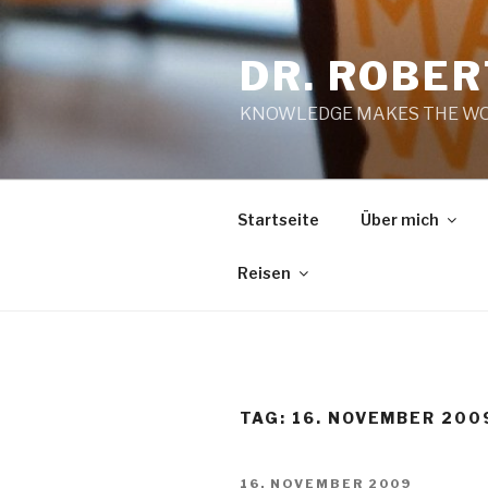
Zum
Inhalt
DR. ROBE
springen
KNOWLEDGE MAKES THE WO
Startseite
Über mich
Reisen
TAG:
16. NOVEMBER 200
VERÖFFENTLICHT
16. NOVEMBER 2009