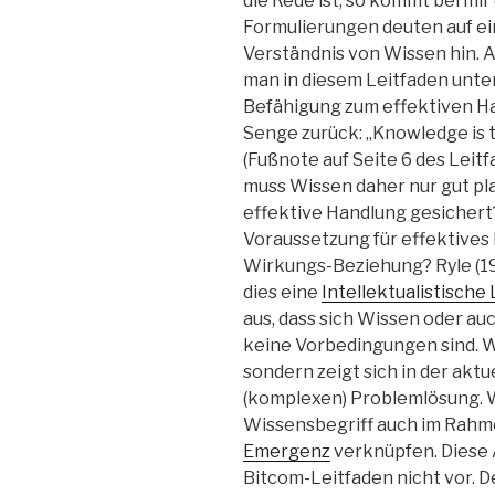
die Rede ist, so kommt bei mi
Formulierungen deuten auf ei
Verständnis von Wissen hin. A
man in diesem Leitfaden unter
Befähigung zum effektiven Ha
Senge zurück: „Knowledge is th
(Fußnote auf Seite 6 des Lei
muss Wissen daher nur gut pla
effektive Handlung gesichert?
Voraussetzung für effektives 
Wirkungs-Beziehung? Ryle (1
dies eine
Intellektualistisch
aus, dass sich Wissen oder auc
keine Vorbedingungen sind. Wi
sondern zeigt sich in der akt
(komplexen) Problemlösung. W
Wissensbegriff auch im Rahm
Emergenz
verknüpfen. Diese 
Bitcom-Leitfaden nicht vor. 