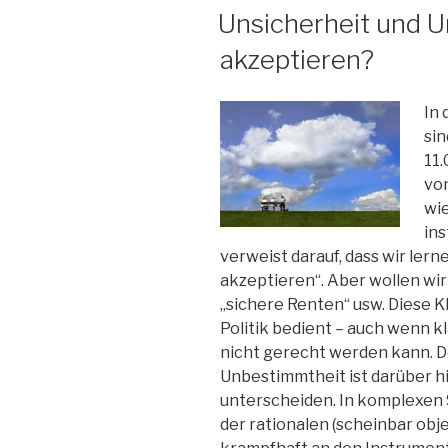
AM
Unsicherheit und 
akzeptieren?
In
sin
11.
vo
wie
in
verweist darauf, dass wir lern
akzeptieren“. Aber wollen wir 
„sichere Renten“ usw. Diese K
Politik bedient – auch wenn k
nicht gerecht werden kann. D
Unbestimmtheit ist darüber h
unterscheiden. In komplexen S
der rationalen (scheinbar obje