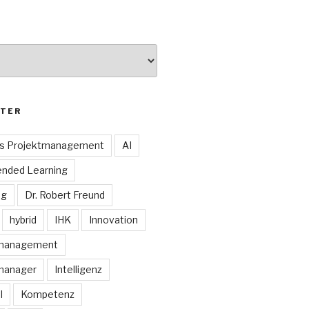
TER
es Projektmanagement
AI
ended Learning
ng
Dr. Robert Freund
hybrid
IHK
Innovation
smanagement
manager
Intelligenz
I
Kompetenz