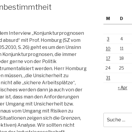
Unbestimmtheit
M
D
 dem Interview „Konjunkturprognosen
3
4
d absurd“ mit Prof. Homburg (SZ vom
05.2010, S. 26) geht es um den Unsinn
10
11
n Konjunkturprognosen, die immer
17
18
der gerne von der Politik
24
25
strumentalisiert werden. Herr Homburg
en müssen, „die Unsicherheit zu
31
nicht alle „sichere Arbeitsplätze“,
« Apr
lischees werden dann ja auch von der
lar ist, dass man den Anforderungen
er Umgang mit Unsicherheit bzw.
inaus vom Umgang mit Risiken zu
Suche
ituationen zeigen sich die Grenzen,
nach:
ktiven) Analyse. Wir sollten nicht