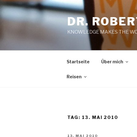
Zum
Inhalt
DR. ROBE
springen
KNOWLEDGE MAKES THE WO
Startseite
Über mich
Reisen
TAG:
13. MAI 2010
VERÖFFENTLICHT
13. MAI 2010