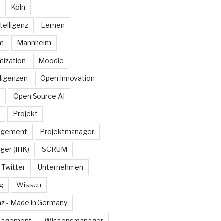
Köln
telligenz
Lernen
rm
Mannheim
ization
Moodle
lligenzen
Open Innovation
e
Open Source AI
Projekt
agement
Projektmanager
ger (IHK)
SCRUM
Twitter
Unternehmen
g
Wissen
z - Made in Germany
nagement
Wissensmanager