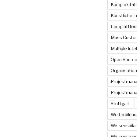
Komplexität
Künstliche In
Lernplattfo
Mass Custom
Multiple Inte
Open Sourc
Organisation
Projektman
Projektmana
Stuttgart
Weiterbildun
Wissensbilan
Wissensma