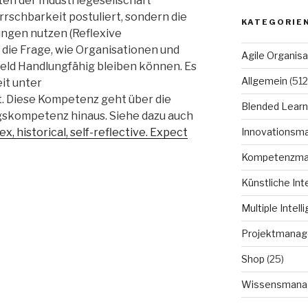
en der Industriegesellschaft
rrschbarkeit postuliert, sondern die
KATEGORIE
ngen nutzen (Reflexive
h die Frage, wie Organisationen und
Agile Organisa
eld Handlungfähig bleiben können. Es
Allgemein
(512
it unter
. Diese Kompetenz geht über die
Blended Learn
gskompetenz hinaus. Siehe dazu auch
x, historical, self-reflective. Expect
Innovationsm
Kompetenzm
Künstliche Int
Multiple Intell
Projektmana
Shop
(25)
Wissensmana