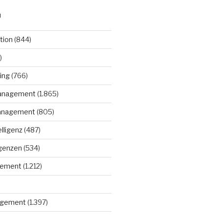
N
tion
(844)
)
ing
(766)
anagement
(1.865)
anagement
(805)
elligenz
(487)
igenzen
(534)
gement
(1.212)
gement
(1.397)