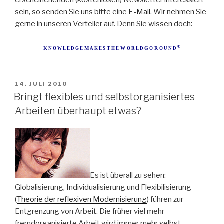
erscheinenenden (kostenlosen) Newsletter interessiert
sein, so senden Sie uns bitte eine
E-Mail
. Wir nehmen Sie
gerne in unseren Verteiler auf. Denn Sie wissen doch:
®
K
M
T
W
G
R
N O W L E D G E
A K E S
H E
O R L D
O
O U N D
VERÖFFENTLICHT
14. JULI 2010
AM
Bringt flexibles und selbstorganisiertes
Arbeiten überhaupt etwas?
Es ist überall zu sehen:
Globalisierung, Individualisierung und Flexibilisierung
(
Theorie der reflexiven Modernisierung
) führen zur
Entgrenzung von Arbeit. Die früher viel mehr
fremdorganisierte Arbeit wird immer mehr selbst