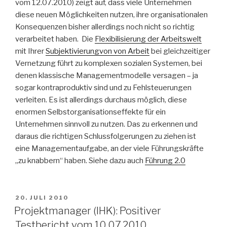
vom 12.07.2010) zeigt auf, dass viele Unternehmen
diese neuen Möglichkeiten nutzen, ihre organisationalen
Konsequenzen bisher allerdings noch nicht so richtig
verarbeitet haben. Die
Flexibilisierung der Arbeitswelt
mit Ihrer
Subjektivierungvon von Arbeit
bei gleichzeitiger
Vernetzung führt zu komplexen sozialen Systemen, bei
denen klassische Managementmodelle versagen – ja
sogar kontraproduktiv sind und zu Fehlsteuerungen
verleiten. Es ist allerdings durchaus möglich, diese
enormen Selbstorganisationseffekte für ein
Unternehmen sinnvoll zu nutzen. Das zu erkennen und
daraus die richtigen Schlussfolgerungen zu ziehen ist
eine Managementaufgabe, an der viele Führungskräfte
„zu knabbern“ haben. Siehe dazu auch
Führung 2.0
VERÖFFENTLICHT
20. JULI 2010
AM
Projektmanager (IHK): Positiver
Testbericht vom 10.07.2010