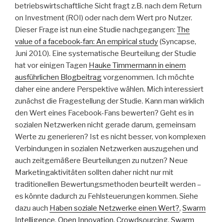
betriebswirtschaftliche Sicht fragt z.B. nach dem Return
on Investment (ROI) oder nach dem Wert pro Nutzer.
Dieser Frage ist nun eine Studie nachgegangen:
The
value of a facebook-fan: An empirical study
(Syncapse,
Juni 2010). Eine systematische Beurteilung der Studie
hat vor einigen Tagen
Hauke Timmermann in einem
ausführlichen Blogbeitrag
vorgenommen. Ich möchte
daher eine andere Perspektive wählen. Mich interessiert
zunächst die Fragestellung der Studie. Kann man wirklich
den Wert eines Facebook-Fans bewerten? Geht es in
sozialen Netzwerken nicht gerade darum, gemeinsam
Werte zu generieren? Ist es nicht besser, von komplexen
Verbindungen in sozialen Netzwerken auszugehen und
auch zeitgemäßere Beurteilungen zu nutzen? Neue
Marketingaktivitäten sollten daher nicht nur mit
traditionellen Bewertungsmethoden beurteilt werden –
es könnte dadurch zu Fehlsteuerungen kommen. Siehe
dazu auch
Haben soziale Netzwerke einen Wert?
,
Swarm
Intelligence
,
Open Innovation, Crowdsourcing, Swarm