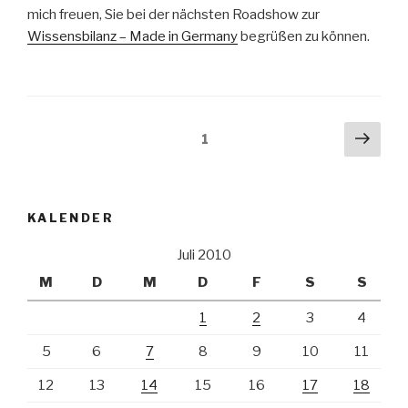
mich freuen, Sie bei der nächsten Roadshow zur
Wissensbilanz – Made in Germany
begrüßen zu können.
Beitragsnavigation
Näch
Seite
1
Seit
KALENDER
Juli 2010
M
D
M
D
F
S
S
1
2
3
4
5
6
7
8
9
10
11
12
13
14
15
16
17
18