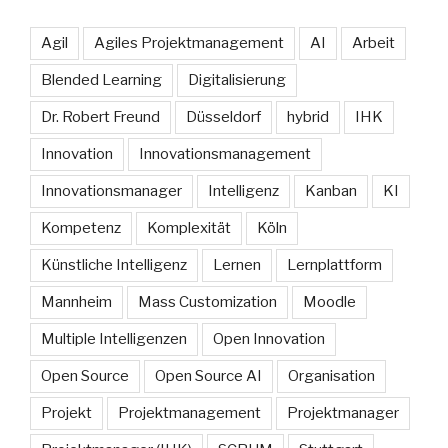
Agil
Agiles Projektmanagement
AI
Arbeit
Blended Learning
Digitalisierung
Dr. Robert Freund
Düsseldorf
hybrid
IHK
Innovation
Innovationsmanagement
Innovationsmanager
Intelligenz
Kanban
KI
Kompetenz
Komplexität
Köln
Künstliche Intelligenz
Lernen
Lernplattform
Mannheim
Mass Customization
Moodle
Multiple Intelligenzen
Open Innovation
Open Source
Open Source AI
Organisation
Projekt
Projektmanagement
Projektmanager