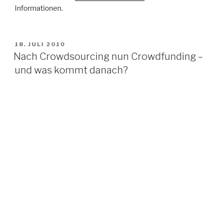
Informationen.
VERÖFFENTLICHT
18. JULI 2010
AM
Nach Crowdsourcing nun Crowdfunding –
und was kommt danach?