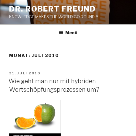
Zum
DR. ROBERT FREUND
Inhalt
KNOWLEDGE MAKES THE WORLD GO ROUND ®
springen
Menü
MONAT:
JULI 2010
VERÖFFENTLICHT
31. JULI 2010
AM
Wie geht man nur mit hybriden
Wertschöpfungsprozessen um?