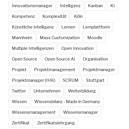
Innovationsmanager
Intelligenz
Kanban
KI
Kompetenz
Komplexität
Köln
Künstliche Intelligenz
Lernen
Lernplattform
Mannheim
Mass Customization
Moodle
Multiple Intelligenzen
Open Innovation
Open Source
Open Source AI
Organisation
Projekt
Projektmanagement
Projektmanager
Projektmanager (IHK)
SCRUM
Stuttgart
Twitter
Unternehmen
Weiterbildung
Wissen
Wissensbilanz - Made in Germany
Wissensmanagement
Wissensmanager
Zertifikat
Zertifikatslehrgang