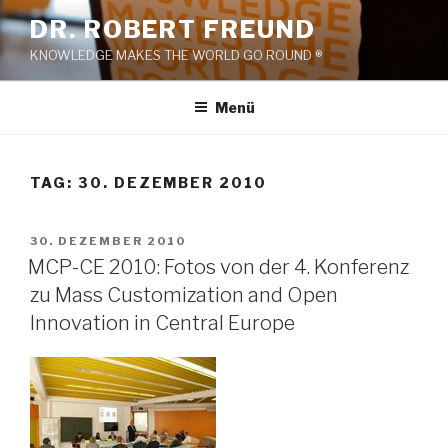
Zum
DR. ROBERT FREUND
Inhalt
KNOWLEDGE MAKES THE WORLD GO ROUND ®
springen
Menü
TAG:
30. DEZEMBER 2010
VERÖFFENTLICHT
30. DEZEMBER 2010
AM
MCP-CE 2010: Fotos von der 4. Konferenz
zu Mass Customization and Open
Innovation in Central Europe