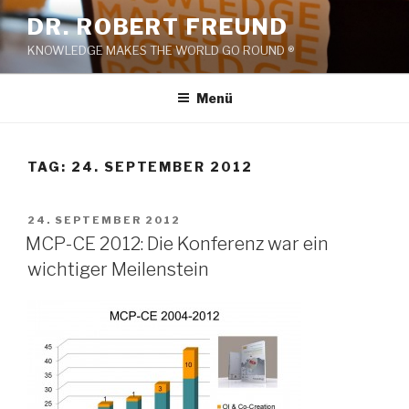
Zum
DR. ROBERT FREUND
Inhalt
KNOWLEDGE MAKES THE WORLD GO ROUND ®
springen
Menü
TAG:
24. SEPTEMBER 2012
VERÖFFENTLICHT
24. SEPTEMBER 2012
AM
MCP-CE 2012: Die Konferenz war ein
wichtiger Meilenstein