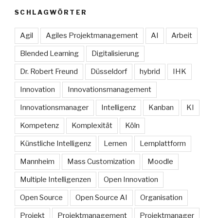
SCHLAGWÖRTER
Agil
Agiles Projektmanagement
AI
Arbeit
Blended Learning
Digitalisierung
Dr. Robert Freund
Düsseldorf
hybrid
IHK
Innovation
Innovationsmanagement
Innovationsmanager
Intelligenz
Kanban
KI
Kompetenz
Komplexität
Köln
Künstliche Intelligenz
Lernen
Lernplattform
Mannheim
Mass Customization
Moodle
Multiple Intelligenzen
Open Innovation
Open Source
Open Source AI
Organisation
Projekt
Projektmanagement
Projektmanager