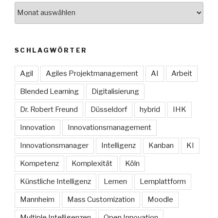
Archive
SCHLAGWÖRTER
Agil
Agiles Projektmanagement
AI
Arbeit
Blended Learning
Digitalisierung
Dr. Robert Freund
Düsseldorf
hybrid
IHK
Innovation
Innovationsmanagement
Innovationsmanager
Intelligenz
Kanban
KI
Kompetenz
Komplexität
Köln
Künstliche Intelligenz
Lernen
Lernplattform
Mannheim
Mass Customization
Moodle
Multiple Intelligenzen
Open Innovation