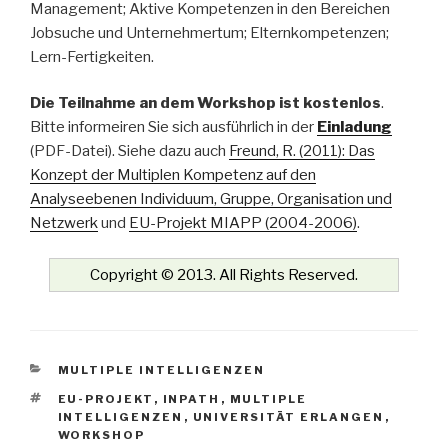
Management; Aktive Kompetenzen in den Bereichen
Jobsuche und Unternehmertum; Elternkompetenzen;
Lern-Fertigkeiten.
Die Teilnahme an dem Workshop ist kostenlos
.
Bitte informeiren Sie sich ausführlich in der
Einladung
(PDF-Datei). Siehe dazu auch
Freund, R. (2011): Das
Konzept der Multiplen Kompetenz auf den
Analyseebenen Individuum, Gruppe, Organisation und
Netzwerk
und
EU-Projekt MIAPP (2004-2006)
.
Copyright © 2013. All Rights Reserved.
KATEGORIEN
MULTIPLE INTELLIGENZEN
SCHLAGWÖRTER
EU-PROJEKT
,
INPATH
,
MULTIPLE
INTELLIGENZEN
,
UNIVERSITÄT ERLANGEN
,
WORKSHOP