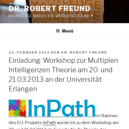
Zum
DR. ROBERT FREUND
Inhalt
KNOWLEDGE MAKES THE WORLD GO ROUND ®
springen
Menü
VERÖFFENTLICHT
10. FEBRUAR 2013
VON
DR. ROBERT FREUND
AM
Einladung: Workshop zur Multiplen
Intelligenzen Theorie am 20. und
21.03.2013 an der Universität
Erlangen
Im Rahmen
des EU-Projekts
InPath
wurde ich zu dem Workshop am