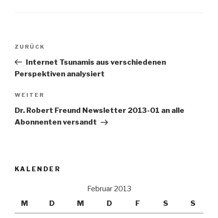
Beitrags-
Vorheriger
ZURÜCK
Navigation
Beitrag
Internet Tsunamis aus verschiedenen
Perspektiven analysiert
Nächster
WEITER
Beitrag
Dr. Robert Freund Newsletter 2013-01 an alle
Abonnenten versandt
KALENDER
Februar 2013
M
D
M
D
F
S
S