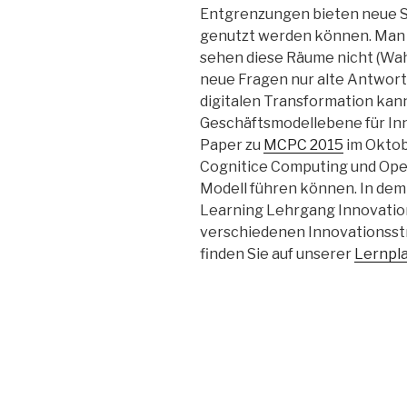
Entgrenzungen bieten neue S
genutzt werden können. Man m
sehen diese Räume nicht (Wa
neue Fragen nur alte Antwor
digitalen Transformation kann
Geschäftsmodellebene für In
Paper zu
MCPC 2015
im Oktobe
Cognitice Computing und Ope
Modell führen können. In dem
Learning Lehrgang Innovation
verschiedenen Innovationsstr
finden Sie auf unserer
Lernpl