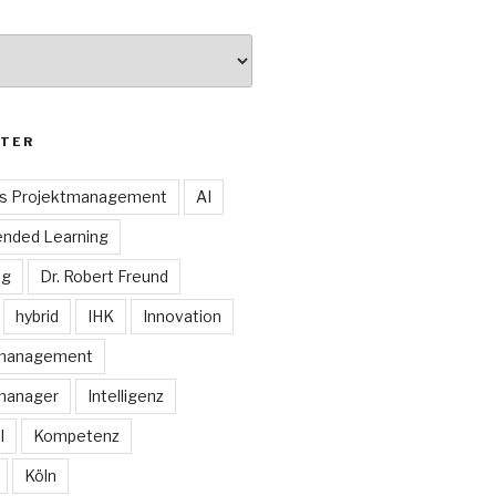
TER
es Projektmanagement
AI
ended Learning
ng
Dr. Robert Freund
hybrid
IHK
Innovation
smanagement
manager
Intelligenz
I
Kompetenz
Köln