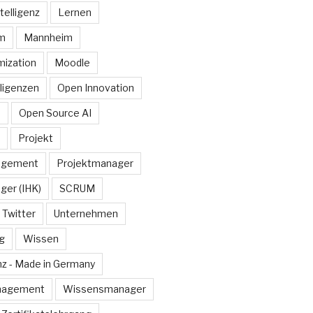
telligenz
Lernen
rm
Mannheim
ization
Moodle
lligenzen
Open Innovation
e
Open Source AI
Projekt
agement
Projektmanager
ger (IHK)
SCRUM
Twitter
Unternehmen
g
Wissen
z - Made in Germany
nagement
Wissensmanager