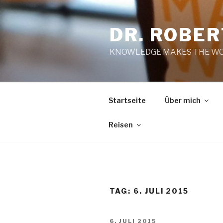
Zum
Inhalt
DR. ROBE
springen
KNOWLEDGE MAKES THE WO
Startseite
Über mich
Reisen
TAG:
6. JULI 2015
VERÖFFENTLICHT
6. JULI 2015