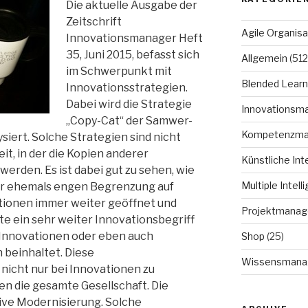
Die aktuelle Ausgabe der
Zeitschrift
Agile Organisa
Innovationsmanager Heft
35, Juni 2015, befasst sich
Allgemein
(512
im Schwerpunkt mit
Blended Learn
Innovationsstrategien.
Dabei wird die Strategie
Innovationsm
„Copy-Cat“ der Samwer-
Kompetenzm
siert. Solche Strategien sind nicht
it, in der die Kopien anderer
Künstliche Int
rden. Es ist dabei gut zu sehen, wie
Multiple Intell
der ehemals engen Begrenzung auf
tionen immer weiter geöffnet und
Projektmana
te ein sehr weiter Innovationsbegriff
e Innovationen oder eben auch
Shop
(25)
beinhaltet. Diese
Wissensmana
icht nur bei Innovationen zu
n die gesamte Gesellschaft. Die
ive Modernisierung. Solche