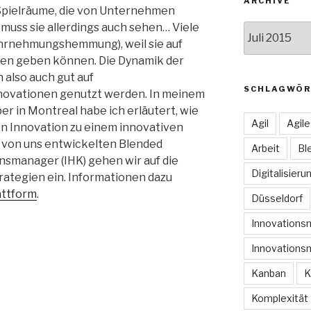
ARCHIVE
pielräume, die von Unternehmen
uss sie allerdings auch sehen… Viele
Archive
hrnehmungshemmung), weil sie auf
ten geben können. Die Dynamik der
 also auch gut auf
SCHLAGWÖR
novationen genutzt werden. In meinem
r in Montreal habe ich erläutert, wie
Agil
Agil
n Innovation zu einem innovativen
 von uns entwickelten Blended
Arbeit
Bl
smanager (IHK) gehen wir auf die
Digitalisieru
ategien ein. Informationen dazu
attform
.
Düsseldorf
Innovation
Innovations
Kanban
K
Komplexität