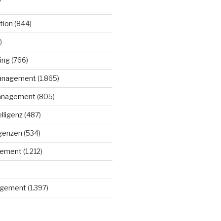
tion
(844)
)
ing
(766)
anagement
(1.865)
anagement
(805)
elligenz
(487)
igenzen
(534)
gement
(1.212)
gement
(1.397)