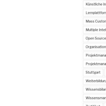
Künstliche In
Lernplattfo
Mass Custom
Multiple Inte
Open Sourc
Organisation
Projektman
Projektmana
Stuttgart
Weiterbildun
Wissensbilan
Wissensma