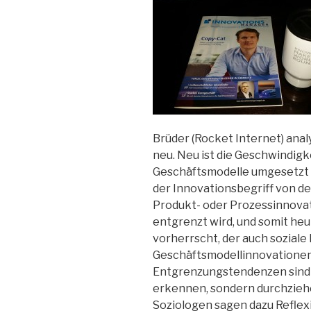
Brüder (Rocket Internet) analy
neu. Neu ist die Geschwindigke
Geschäftsmodelle umgesetzt we
der Innovationsbegriff von 
Produkt- oder Prozessinnova
entgrenzt wird, und somit heu
vorherrscht, der auch sozial
Geschäftsmodellinnovationen 
Entgrenzungstendenzen sind n
erkennen, sondern durchziehe
Soziologen sagen dazu Reflex