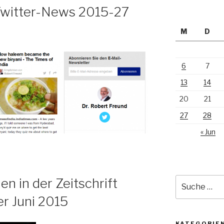
 Twitter-News 2015-27
M
D
6
7
13
14
20
21
27
28
« Jun
Suche
en in der Zeitschrift
nach:
r Juni 2015
KATEGORIE