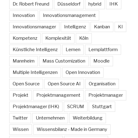
Dr. Robert Freund
Düsseldorf
hybrid
IHK
Innovation
Innovationsmanagement
Innovationsmanager
Intelligenz
Kanban
KI
Kompetenz
Komplexität
Köln
Künstliche Intelligenz
Lernen
Lernplattform
Mannheim
Mass Customization
Moodle
Multiple Intelligenzen
Open Innovation
Open Source
Open Source AI
Organisation
Projekt
Projektmanagement
Projektmanager
Projektmanager (IHK)
SCRUM
Stuttgart
Twitter
Unternehmen
Weiterbildung
Wissen
Wissensbilanz - Made in Germany