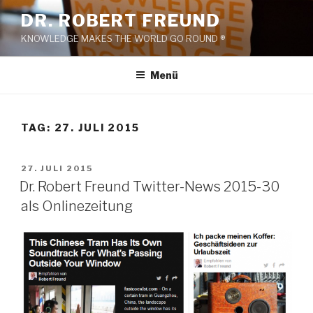
Zum
DR. ROBERT FREUND
Inhalt
KNOWLEDGE MAKES THE WORLD GO ROUND ®
springen
Menü
TAG:
27. JULI 2015
VERÖFFENTLICHT
27. JULI 2015
AM
Dr. Robert Freund Twitter-News 2015-30
als Onlinezeitung