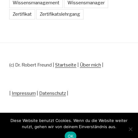
Wissensmanagement
Wissensmanager
Zertifikat
Zertifikatslehrgang
(c) Dr. Robert Freund |
Startseite
|
Über mich
|
|
Impressum
|
Datenschutz
|
Diese Website benutzt Cookies. Wenn du die Website weiter
nutzt, gehen wir von deinem Einverständnis aus.
Datenschutz
Stolz präsentiert von WordPress
OK