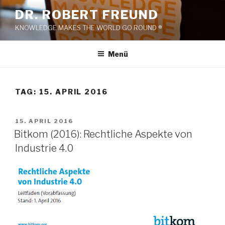
Zum
DR. ROBERT FREUND
Inhalt
KNOWLEDGE MAKES THE WORLD GO ROUND ®
springen
Menü
TAG:
15. APRIL 2016
VERÖFFENTLICHT
15. APRIL 2016
AM
Bitkom (2016): Rechtliche Aspekte von
Industrie 4.0