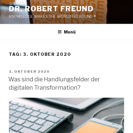
Zum
DR. ROBERT FREUND
Inhalt
KNOWLEDGE MAKES THE WORLD GO ROUND ®
springen
Menü
TAG:
3. OKTOBER 2020
VERÖFFENTLICHT
3. OKTOBER 2020
AM
Was sind die Handlungsfelder der
digitalen Transformation?