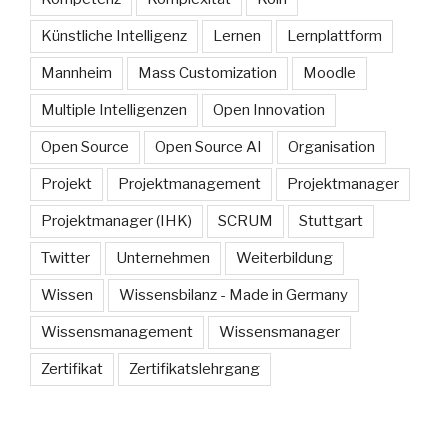
Künstliche Intelligenz
Lernen
Lernplattform
Mannheim
Mass Customization
Moodle
Multiple Intelligenzen
Open Innovation
Open Source
Open Source AI
Organisation
Projekt
Projektmanagement
Projektmanager
Projektmanager (IHK)
SCRUM
Stuttgart
Twitter
Unternehmen
Weiterbildung
Wissen
Wissensbilanz - Made in Germany
Wissensmanagement
Wissensmanager
Zertifikat
Zertifikatslehrgang