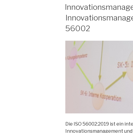
AM
Innovationsmanag
Innovationsmanag
56002
Die ISO 56002:2019 ist ein int
Innovationsmanagement und