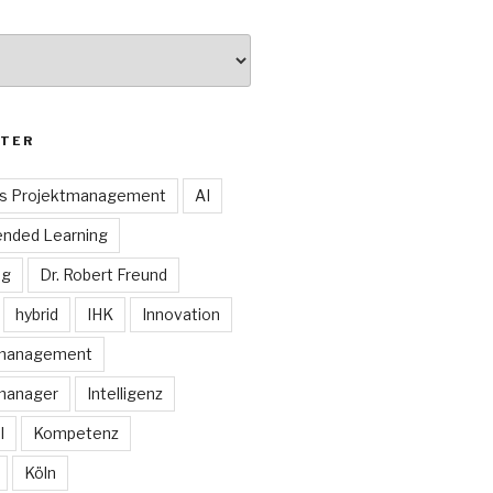
TER
es Projektmanagement
AI
ended Learning
ng
Dr. Robert Freund
hybrid
IHK
Innovation
smanagement
manager
Intelligenz
I
Kompetenz
Köln