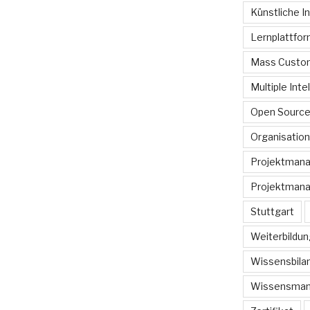
Künstliche In
Lernplattfo
Mass Custom
Multiple Inte
Open Sourc
Organisation
Projektman
Projektmana
Stuttgart
Weiterbildun
Wissensbilan
Wissensma