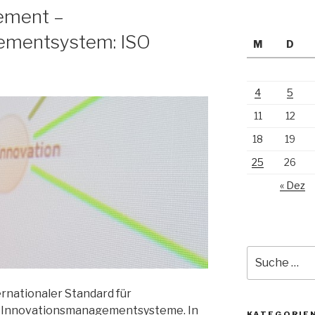
ement –
ementsystem: ISO
M
D
4
5
11
12
18
19
25
26
« Dez
Suche
nach:
ernationaler Standard für
 Innovationsmanagementsysteme. In
KATEGORIE