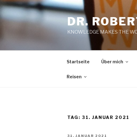
Zum
Inhalt
DR. ROBE
springen
KNOWLEDGE MAKES THE WO
Startseite
Über mich
Reisen
TAG:
31. JANUAR 2021
VERÖFFENTLICHT
31. JANUAR 2021