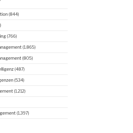
tion
(844)
)
ing
(766)
anagement
(1.865)
anagement
(805)
elligenz
(487)
igenzen
(534)
gement
(1.212)
gement
(1.397)