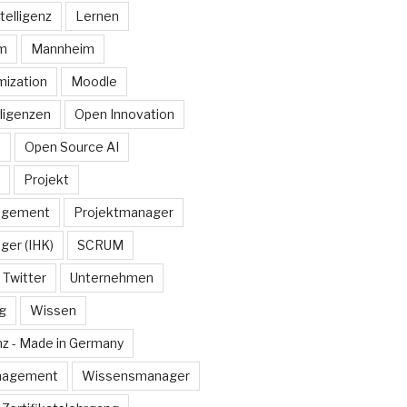
telligenz
Lernen
rm
Mannheim
ization
Moodle
lligenzen
Open Innovation
e
Open Source AI
Projekt
agement
Projektmanager
ger (IHK)
SCRUM
Twitter
Unternehmen
g
Wissen
z - Made in Germany
nagement
Wissensmanager