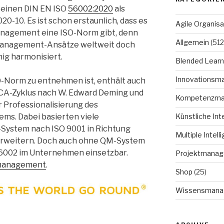
h einen DIN EN ISO
56002:2020
als
0-10. Es ist schon erstaunlich, dass es
Agile Organisa
anagement eine ISO-Norm gibt, denn
Allgemein
(512
 Management-Ansätze weltweit doch
ig harmonisiert.
Blended Learn
Innovationsm
-Norm zu entnehmen ist, enthält auch
CA-Zyklus nach W. Edward Deming und
Kompetenzm
 Professionalisierung des
Künstliche Int
s. Dabei basierten viele
-System nach ISO 9001 in Richtung
Multiple Intell
rweitern. Doch auch ohne QM-System
56002 im Unternehmen einsetzbar.
Projektmana
management
.
Shop
(25)
Wissensmana