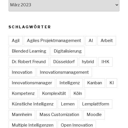
Archive
SCHLAGWÖRTER
Agil
Agiles Projektmanagement
AI
Arbeit
Blended Learning
Digitalisierung
Dr. Robert Freund
Düsseldorf
hybrid
IHK
Innovation
Innovationsmanagement
Innovationsmanager
Intelligenz
Kanban
KI
Kompetenz
Komplexität
Köln
Künstliche Intelligenz
Lernen
Lernplattform
Mannheim
Mass Customization
Moodle
Multiple Intelligenzen
Open Innovation