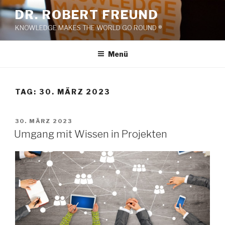
Zum
DR. ROBERT FREUND
Inhalt
KNOWLEDGE MAKES THE WORLD GO ROUND ®
springen
Menü
TAG:
30. MÄRZ 2023
VERÖFFENTLICHT
30. MÄRZ 2023
AM
Umgang mit Wissen in Projekten