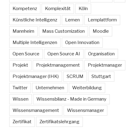
Kompetenz
Komplexität
Köln
Künstliche Intelligenz
Lernen
Lernplattform
Mannheim
Mass Customization
Moodle
Multiple Intelligenzen
Open Innovation
Open Source
Open Source AI
Organisation
Projekt
Projektmanagement
Projektmanager
Projektmanager (IHK)
SCRUM
Stuttgart
Twitter
Unternehmen
Weiterbildung
Wissen
Wissensbilanz - Made in Germany
Wissensmanagement
Wissensmanager
Zertifikat
Zertifikatslehrgang