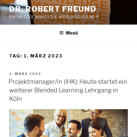
Zum
DR. ROBERT FREUND
Inhalt
KNOWLEDGE MAKES THE WORLD GO ROUND ®
springen
Menü
TAG:
1. MÄRZ 2023
VERÖFFENTLICHT
1. MÄRZ 2023
AM
Projektmanager/in (IHK): Heute startet ein
weiterer Blended Learning Lehrgang in
Köln