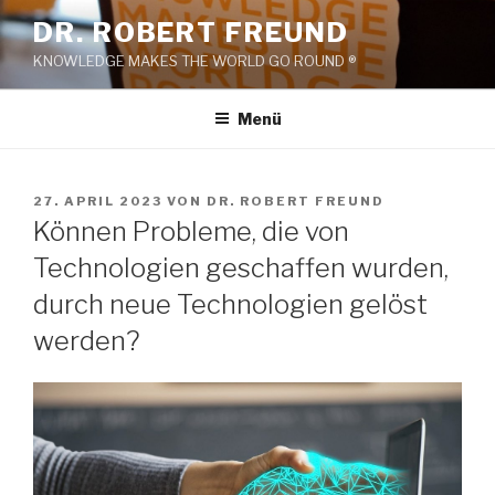
Zum
DR. ROBERT FREUND
Inhalt
KNOWLEDGE MAKES THE WORLD GO ROUND ®
springen
Menü
VERÖFFENTLICHT
27. APRIL 2023
VON
DR. ROBERT FREUND
AM
Können Probleme, die von
Technologien geschaffen wurden,
durch neue Technologien gelöst
werden?