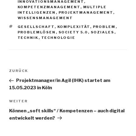
INNOVATIONSMANAGEMENT
,
KOMPETENZMANAGEMENT
,
MULTIPLE
INTELLIGENZEN
,
PROJEKTMANAGEMENT
,
WISSENSMANAGEMENT
SCHLAGWÖRTER
GESELLSCHAFT
,
KOMPLEXITÄT
,
PROBLEM
,
PROBLEMLÖSEN
,
SOCIETY 5.0
,
SOZIALES
,
TECHNIK
,
TECHNOLOGIE
Beitrags-
Vorheriger
ZURÜCK
Navigation
Beitrag
Projektmanager/in Agil (IHK) startet am
15.05.2023 in Köln
Nächster
WEITER
Beitrag
Können „soft skills“ / Kompetenzen – auch digital
entwickelt werden?