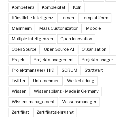
Kompetenz
Komplexität
Köln
Künstliche Intelligenz
Lernen
Lernplattform
Mannheim
Mass Customization
Moodle
Multiple Intelligenzen
Open Innovation
Open Source
Open Source AI
Organisation
Projekt
Projektmanagement
Projektmanager
Projektmanager (IHK)
SCRUM
Stuttgart
Twitter
Unternehmen
Weiterbildung
Wissen
Wissensbilanz - Made in Germany
Wissensmanagement
Wissensmanager
Zertifikat
Zertifikatslehrgang