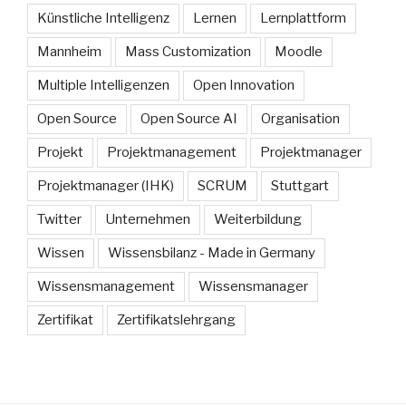
Künstliche Intelligenz
Lernen
Lernplattform
Mannheim
Mass Customization
Moodle
Multiple Intelligenzen
Open Innovation
Open Source
Open Source AI
Organisation
Projekt
Projektmanagement
Projektmanager
Projektmanager (IHK)
SCRUM
Stuttgart
Twitter
Unternehmen
Weiterbildung
Wissen
Wissensbilanz - Made in Germany
Wissensmanagement
Wissensmanager
Zertifikat
Zertifikatslehrgang