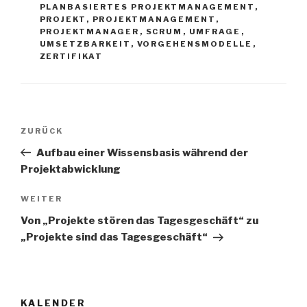
PLANBASIERTES PROJEKTMANAGEMENT
,
PROJEKT
,
PROJEKTMANAGEMENT
,
PROJEKTMANAGER
,
SCRUM
,
UMFRAGE
,
UMSETZBARKEIT
,
VORGEHENSMODELLE
,
ZERTIFIKAT
Beitrags-
Vorheriger
ZURÜCK
Navigation
Beitrag
Aufbau einer Wissensbasis während der
Projektabwicklung
Nächster
WEITER
Beitrag
Von „Projekte stören das Tagesgeschäft“ zu
„Projekte sind das Tagesgeschäft“
KALENDER