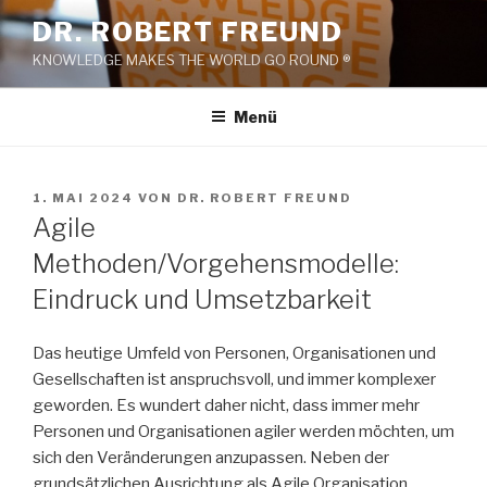
Zum
DR. ROBERT FREUND
Inhalt
KNOWLEDGE MAKES THE WORLD GO ROUND ®
springen
Menü
VERÖFFENTLICHT
1. MAI 2024
VON
DR. ROBERT FREUND
AM
Agile
Methoden/Vorgehensmodelle:
Eindruck und Umsetzbarkeit
Das heutige Umfeld von Personen, Organisationen und
Gesellschaften ist anspruchsvoll, und immer komplexer
geworden. Es wundert daher nicht, dass immer mehr
Personen und Organisationen agiler werden möchten, um
sich den Veränderungen anzupassen. Neben der
grundsätzlichen Ausrichtung als Agile Organisation,