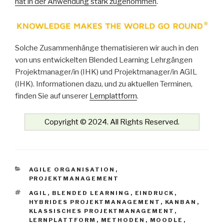
hat in der Anwendung stark zugenommen
.
Solche Zusammenhänge thematisieren wir auch in den
von uns entwickelten Blended Learning Lehrgängen
Projektmanager/in (IHK) und Projektmanager/in AGIL
(IHK). Informationen dazu, und zu aktuellen Terminen,
finden Sie auf unserer
Lernplattform
.
Copyright © 2024. All Rights Reserved.
KATEGORIEN
AGILE ORGANISATION
,
PROJEKTMANAGEMENT
SCHLAGWÖRTER
AGIL
,
BLENDED LEARNING
,
EINDRUCK
,
HYBRIDES PROJEKTMANAGEMENT
,
KANBAN
,
KLASSISCHES PROJEKTMANAGEMENT
,
LERNPLATTFORM
,
METHODEN
,
MOODLE
,