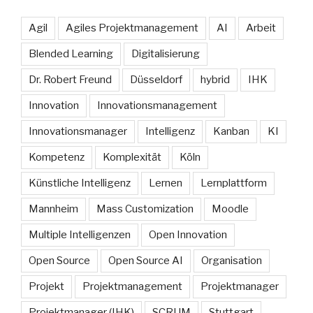
Agil
Agiles Projektmanagement
AI
Arbeit
Blended Learning
Digitalisierung
Dr. Robert Freund
Düsseldorf
hybrid
IHK
Innovation
Innovationsmanagement
Innovationsmanager
Intelligenz
Kanban
KI
Kompetenz
Komplexität
Köln
Künstliche Intelligenz
Lernen
Lernplattform
Mannheim
Mass Customization
Moodle
Multiple Intelligenzen
Open Innovation
Open Source
Open Source AI
Organisation
Projekt
Projektmanagement
Projektmanager
Projektmanager (IHK)
SCRUM
Stuttgart