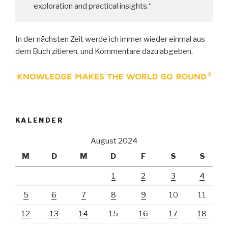
exploration and practical insights.“
In der nächsten Zeit werde ich immer wieder einmal aus
dem Buch zitieren, und Kommentare dazu abgeben.
KALENDER
August 2024
M
D
M
D
F
S
S
1
2
3
4
5
6
7
8
9
10
11
12
13
14
15
16
17
18