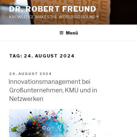
Zum
DR. ROBERT FREUND
Inhalt
KNOWLEDGE MAKES THE WORLD GO ROUND ®
springen
Menü
TAG:
24. AUGUST 2024
VERÖFFENTLICHT
24. AUGUST 2024
AM
Innovationsmanagement bei
Großunternehmen, KMU und in
Netzwerken