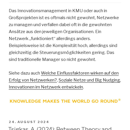
Das Innovationsmanagement in KMU oder auch in
Großprojekten ist es oftmals nicht gewohnt, Netzwerke
zu managen und verfallen dabei oft in die gewohnten
Ansätze aus den jeweiligen Organisationen. Ein
Netzwerk „funktioniert“ allerdings anders.
Beispielsweise ist die Komplexität hoch, allerdings sind
gleichzeitig die Steuerungsmöglichkeiten gering. Das
sind traditionelle Manager so nicht gewohnt.
Siehe dazu auch
Welche Einflussfaktoren wirken auf den
Erfolg von Netzwerken?
,
Soziale Netze und Big Nudging
,
Innovationen im Netzwerk entwickeln
.
VERÖFFENTLICHT
24. AUGUST 2024
AM
Tsigkas, A. (2024): Between Theory and