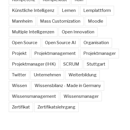
Künstliche Intelligenz
Lernen
Lernplattform
Mannheim
Mass Customization
Moodle
Multiple Intelligenzen
Open Innovation
Open Source
Open Source AI
Organisation
Projekt
Projektmanagement
Projektmanager
Projektmanager (IHK)
SCRUM
Stuttgart
Twitter
Unternehmen
Weiterbildung
Wissen
Wissensbilanz - Made in Germany
Wissensmanagement
Wissensmanager
Zertifikat
Zertifikatslehrgang