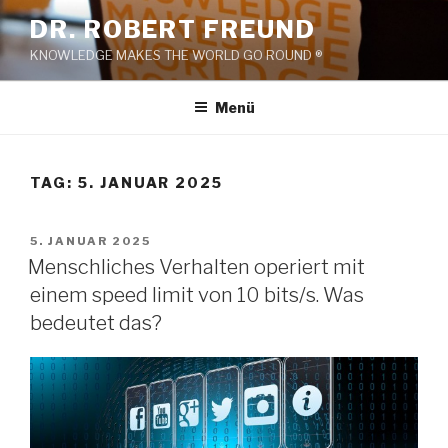
Zum
DR. ROBERT FREUND
Inhalt
KNOWLEDGE MAKES THE WORLD GO ROUND ®
springen
Menü
TAG:
5. JANUAR 2025
VERÖFFENTLICHT
5. JANUAR 2025
AM
Menschliches Verhalten operiert mit
einem speed limit von 10 bits/s. Was
bedeutet das?