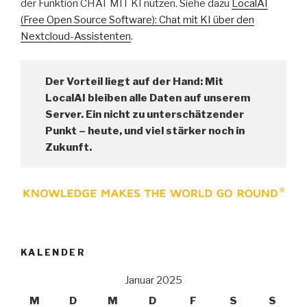
der Funktion CHAT MIT KI nutzen. Siehe dazu
LocalAI
(Free Open Source Software): Chat mit KI über den
Nextcloud-Assistenten
.
Der Vorteil liegt auf der Hand: Mit
LocalAI bleiben alle Daten auf unserem
Server. Ein nicht zu unterschätzender
Punkt – heute, und viel stärker noch in
Zukunft.
KALENDER
Januar 2025
M
D
M
D
F
S
S