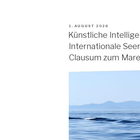
VERÖFFENTLICHT
1. AUGUST 2026
AM
Künstliche Intellig
Internationale See
Clausum zum Mare