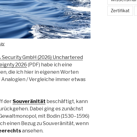
Zertifikat
bay
Security GmbH (2026) Unchartered
reignty 2026
(PDF) habe ich eine
n, die ich hier in eigenen Worten
Analogien / Vergleiche immer etwas
ff der
Souveränität
beschäftigt, kann
zurückgehen. Dabei ging es zunächst
s Gewaltmonopol, mit Bodin (1530–1596)
uch einen Bezug zu Souveränität, wenn
eerechts
ansehen.