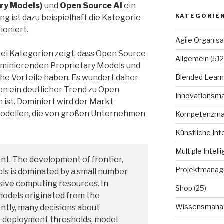
ary Models)
und
Open Source AI
ein
KATEGORIE
ng ist dazu beispielhaft die Kategorie
ioniert.
Agile Organisa
drei Kategorien zeigt, dass Open Source
Allgemein
(512
ominierenden Proprietary Models und
he Vorteile haben. Es wundert daher
Blended Learn
ren ein deutlicher Trend zu Open
Innovationsm
ist. Dominiert wird der Markt
-Modellen, die von großen Unternehmen
Kompetenzm
Künstliche Int
Multiple Intell
nt. The development of frontier,
Projektmana
ls is dominated by a small number
ssive computing resources. In
Shop
(25)
models originated from the
Wissensmana
ntly, many decisions about
s, deployment thresholds, model