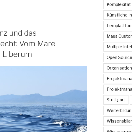
Komplexität
Künstliche In
Lernplattfo
enz und das
Mass Custom
recht: Vom Mare
Multiple Inte
 Liberum
Open Sourc
Organisation
Projektman
Projektmana
Stuttgart
Weiterbildun
Wissensbilan
Wissensma