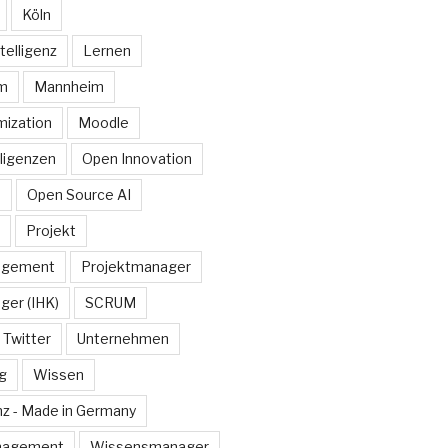
Köln
telligenz
Lernen
rm
Mannheim
ization
Moodle
lligenzen
Open Innovation
e
Open Source AI
Projekt
agement
Projektmanager
ger (IHK)
SCRUM
Twitter
Unternehmen
g
Wissen
z - Made in Germany
nagement
Wissensmanager