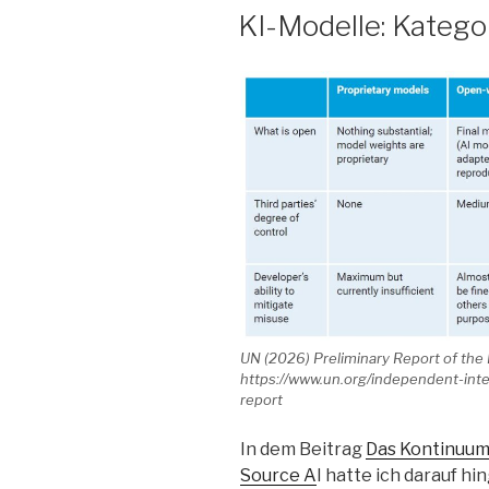
AM
KI-Modelle: Katego
UN (2026) Preliminary Report of the 
https://www.un.org/independent-inter
report
In dem Beitrag
Das Kontinuum
Source A
I hatte ich darauf h