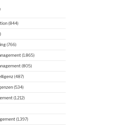
N
tion
(844)
)
ing
(766)
anagement
(1.865)
anagement
(805)
elligenz
(487)
igenzen
(534)
gement
(1.212)
gement
(1.397)