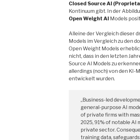
Closed Source AI (Propriet
Kontinuum gibt. In der Abbildu
Open Weight AI
Models posit
Alleine der Vergleich dieser 
Models im Vergleich zu den d
Open Weight Models erheblic
nicht, dass in den letzten Jah
Source AI Models zu erkennen 
allerdings (noch) von den KI
entwickelt wurden.
„Business-led developme
general-purpose AI mode
of private firms with ma
2025, 91% of notable AI 
private sector. Conseque
training data, safeguard