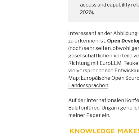
access and capability rele
2026).
Interessant an der Abbildung 
zu erkennen ist:
Open Develo
(noch) sehr selten, obwohl ge
gesellschaftlichen Vorteile ve
Richtung mit EuroLLM, Teuke
vielversprechende Entwicklu
Map: Europäische Open Source
Landessprachen
.
Auf der internationalen Konf
Balatonfüred, Ungarn gehe ic
meiner Paper ein.