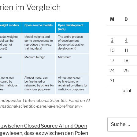
rien im Vergleich
M
D
3
4
10
11
17
18
24
25
31
« Jul
Independent International Scientific Panel on AI
national-scientific-panel-ai/en/preliminary-
Suche
 zwischen Closed Source AI und Open
nach:
ingewiesen, dass es zwischen den Polen