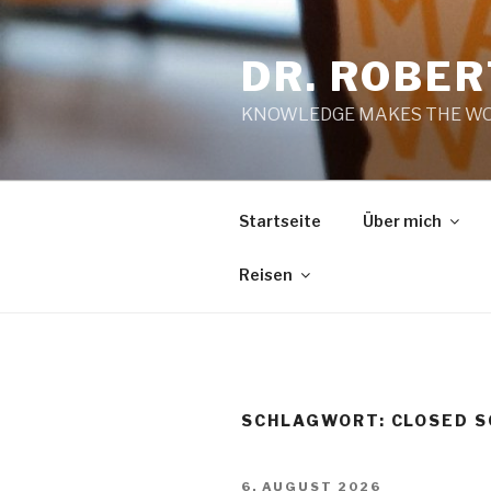
Zum
Inhalt
DR. ROBE
springen
KNOWLEDGE MAKES THE WO
Startseite
Über mich
Reisen
SCHLAGWORT:
CLOSED S
VERÖFFENTLICHT
6. AUGUST 2026