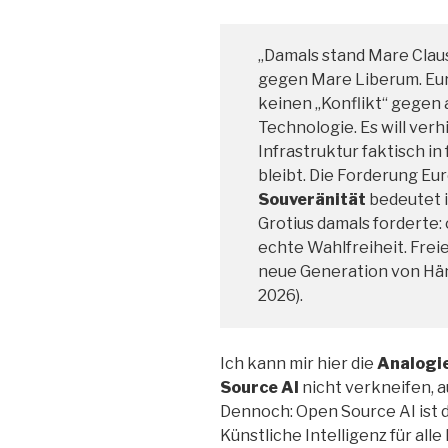
„Damals stand Mare Clau
gegen Mare Liberum. Euro
keinen „Konflikt“ gegen
Technologie. Es will verhi
Infrastruktur faktisch 
bleibt. Die Forderung E
Souveränität
bedeutet i
Grotius damals forderte:
echte Wahlfreiheit. Frei
neue Generation von Hä
2026).
Ich kann mir hier die
Analogie
Source AI
nicht verkneifen, 
Dennoch: Open Source AI ist 
Künstliche Intelligenz für al