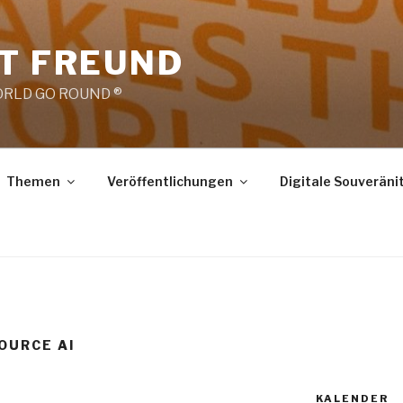
RT FREUND
RLD GO ROUND ®
Themen
Veröffentlichungen
Digitale Souveräni
OURCE AI
KALENDER