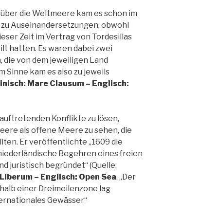
 über die Weltmeere kam es schon im
r zu Auseinandersetzungen, obwohl
ieser Zeit im Vertrag von Tordesillas
lt hatten. Es waren dabei zwei
 die von dem jeweiligen Land
 Sinne kam es also zu jeweils
einisch: Mare Clausum – Englisch:
auftretenden Konflikte zu lösen,
Meere als offene Meere zu sehen, die
lten. Er veröffentlichte „1609 die
s niederländische Begehren eines freien
d juristisch begründet“ (Quelle:
 Liberum – Englisch: Open Sea
. „Der
halb einer Dreimeilenzone lag
nternationales Gewässer“