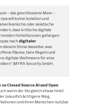
sum – das geschlossene Meer –
pa will keine Isolation und
 amerikanische oder asiatische
ndern, dass kritische digitale
in fremden Hoheitszonen gefangen
uropas nach
digitaler
n diesem Sinne dasselbe, was
 offene Räume, faire Regeln und
ere digitale Weltmeere für eine
ndlern“ (MYRA Security GmbH,
 zu Closed Source AI und Open
auch wenn der Vergleich etwas hinkt.
der zukunfsträchtigere Weg,
le Nationen und ihren Menschen nutzbar