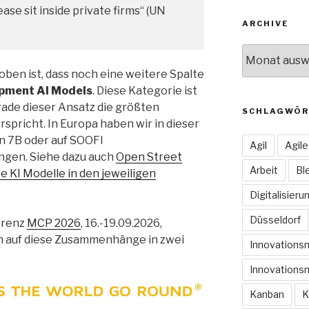
ase sit inside private firms“ (UN
ARCHIVE
Archive
oben ist, dass noch eine weitere Spalte
pment AI Models
. Diese Kategorie ist
rade dieser Ansatz die größten
SCHLAGWÖR
rspricht. In Europa haben wir in dieser
n 7B oder auf SOOFI
Agil
Agil
ngen. Siehe dazu auch
Open Street
Arbeit
Bl
 KI Modelle in den jeweiligen
Digitalisieru
Düsseldorf
erenz
MCP 2026
, 16.-19.09.2026,
h auf diese Zusammenhänge in zwei
Innovation
Innovations
Kanban
K