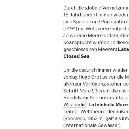
Durch die globale Vernetzung
15. Jahrhundert immer wiede
sich Spanien und Portugal in d
(1494) die Weltmeere aufgetei
souveräne Meere entstanden,
beansprucht wurden. In diesem
geschlossenen Meeren
: Lat
Closed Sea
.
Um die dadurch immer wieder 
schlug Hugo Grotius vor, die 
allen zur Verfügung stehen sol
Schrift
Mare Liberum
, die da
Handels zur See unterstützt un
Wikipedia
).
Lateinisch: Mare
Teil der Weltmeere, der außer
(Seemeile, 1852 m), galt als i
(
Internationale Gewässer
).