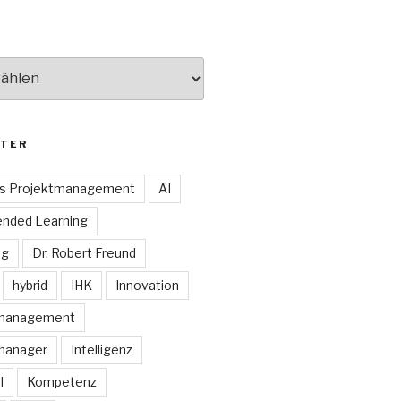
TER
es Projektmanagement
AI
ended Learning
ng
Dr. Robert Freund
hybrid
IHK
Innovation
smanagement
manager
Intelligenz
I
Kompetenz