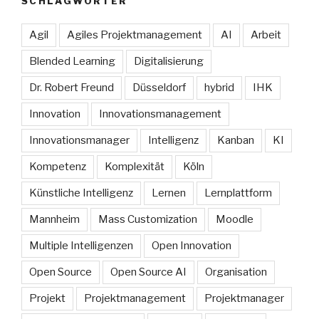
SCHLAGWÖRTER
Agil
Agiles Projektmanagement
AI
Arbeit
Blended Learning
Digitalisierung
Dr. Robert Freund
Düsseldorf
hybrid
IHK
Innovation
Innovationsmanagement
Innovationsmanager
Intelligenz
Kanban
KI
Kompetenz
Komplexität
Köln
Künstliche Intelligenz
Lernen
Lernplattform
Mannheim
Mass Customization
Moodle
Multiple Intelligenzen
Open Innovation
Open Source
Open Source AI
Organisation
Projekt
Projektmanagement
Projektmanager