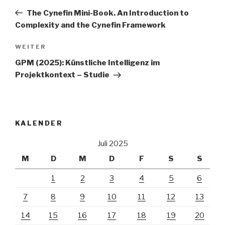
Navigation
Beitrag
The Cynefin Mini-Book. An Introduction to
Complexity and the Cynefin Framework
Nächster
WEITER
Beitrag
GPM (2025): Künstliche Intelligenz im
Projektkontext – Studie
KALENDER
Juli 2025
M
D
M
D
F
S
S
1
2
3
4
5
6
7
8
9
10
11
12
13
14
15
16
17
18
19
20