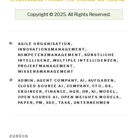
Copyright © 2025. All Rights Reserved.
KATEGORIEN
AGILE ORGANISATION
,
INNOVATIONSMANAGEMENT
,
KOMPETENZMANAGEMENT
,
KÜNSTLICHE
INTELLIGENZ
,
MULTIPLE INTELLIGENZEN
,
PROJEKTMANAGEMENT
,
WISSENSMANAGEMENT
SCHLAGWÖRTER
ADMIN
,
AGENT COMPANY
,
AI
,
AUFGABEN
,
CLOSED SOURCE AI
,
COMPANY
,
CTO
,
DS
,
ENGINEER
,
FINANCE
,
HGR
,
HR
,
KI
,
MODEL
,
OPEN SOURCE AI
,
OPEN WEIGHTS MODELS
,
PAPER
,
PM
,
SDE
,
TASK
,
UNTERNEHMEN
Beitrags-
Vorheriger
ZURÜCK