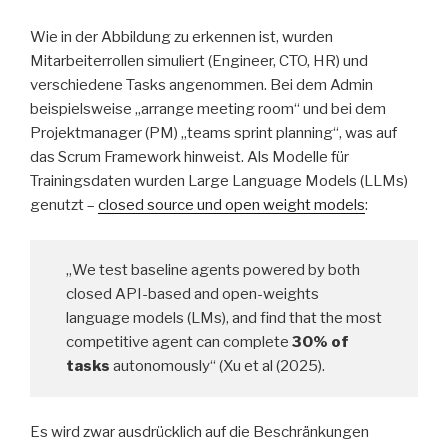
Wie in der Abbildung zu erkennen ist, wurden
Mitarbeiterrollen simuliert (Engineer, CTO, HR) und
verschiedene Tasks angenommen. Bei dem Admin
beispielsweise „arrange meeting room“ und bei dem
Projektmanager (PM) „teams sprint planning“, was auf
das Scrum Framework hinweist. Als Modelle für
Trainingsdaten wurden Large Language Models (LLMs)
genutzt –
c
losed source und open weight models
:
„We test baseline agents powered by both
closed API-based and open-weights
language models (LMs), and find that the most
competitive agent can complete
30% of
tasks
autonomously“ (Xu et al (2025).
Es wird zwar ausdrücklich auf die Beschränkungen