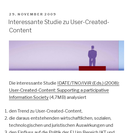
VERÖFFENTLICHT
29. NOVEMBER 2009
AM
Interessante Studie zu User-Created-
Content
Die interessante Studie
IDATE/TNO/IViR (Eds.) (2008):
User-Created-Content: Supporting a participative
Information Society
(4,7MB) analysiert
den Trend zu User-Created-Content,
die daraus entstehenden wirtschaftlichen, sozialen,
technologischen und juristischen Auswirkungen und
den Einfluss auf die Politik der EU im Bereich IKT und