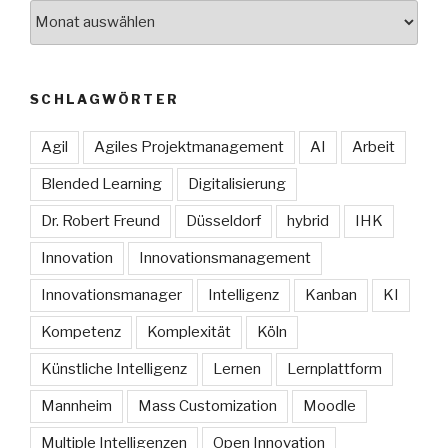
Archive
SCHLAGWÖRTER
Agil
Agiles Projektmanagement
AI
Arbeit
Blended Learning
Digitalisierung
Dr. Robert Freund
Düsseldorf
hybrid
IHK
Innovation
Innovationsmanagement
Innovationsmanager
Intelligenz
Kanban
KI
Kompetenz
Komplexität
Köln
Künstliche Intelligenz
Lernen
Lernplattform
Mannheim
Mass Customization
Moodle
Multiple Intelligenzen
Open Innovation