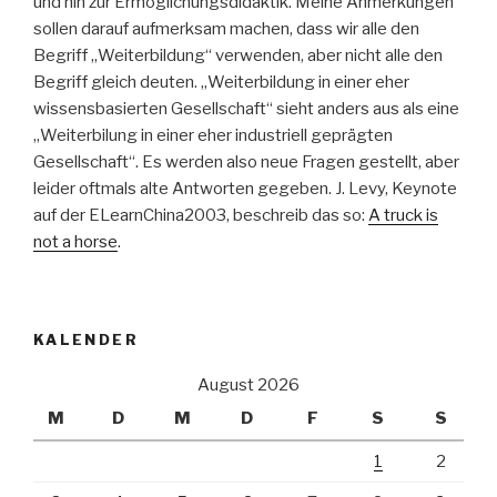
und hin zur Ermöglichungsdidaktik. Meine Anmerkungen
sollen darauf aufmerksam machen, dass wir alle den
Begriff „Weiterbildung“ verwenden, aber nicht alle den
Begriff gleich deuten. „Weiterbildung in einer eher
wissensbasierten Gesellschaft“ sieht anders aus als eine
„Weiterbilung in einer eher industriell geprägten
Gesellschaft“. Es werden also neue Fragen gestellt, aber
leider oftmals alte Antworten gegeben. J. Levy, Keynote
auf der ELearnChina2003, beschreib das so:
A truck is
not a horse
.
KALENDER
August 2026
M
D
M
D
F
S
S
1
2