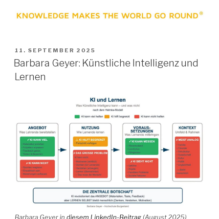
VERÖFFENTLICHT
11. SEPTEMBER 2025
AM
Barbara Geyer: Künstliche Intelligenz und
Lernen
Barbara Geyer in
diesem LinkedIn-Beitrag
(August 2025)