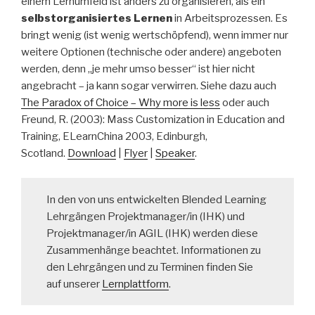
einem Lernumfeld ist anders zu organisieren, als ein
selbstorganisiertes Lernen
in Arbeitsprozessen. Es
bringt wenig (ist wenig wertschöpfend), wenn immer nur
weitere Optionen (technische oder andere) angeboten
werden, denn „je mehr umso besser“ ist hier nicht
angebracht – ja kann sogar verwirren. Siehe dazu auch
The Paradox of Choice – Why more is less
oder auch
Freund, R. (2003): Mass Customization in Education and
Training, ELearnChina 2003, Edinburgh,
Scotland.
Download
|
Flyer
|
Speaker
.
In den von uns entwickelten Blended Learning
Lehrgängen Projektmanager/in (IHK) und
Projektmanager/in AGIL (IHK) werden diese
Zusammenhänge beachtet. Informationen zu
den Lehrgängen und zu Terminen finden Sie
auf unserer
Lernplattform
.