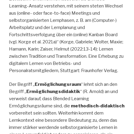
Learning-Ansatz verstehen, mit seinem steten Wechsel
aus (online- oder face-to-face) Meetings und
selbstorganisierten Lernphasen, z. B. am (Computer-)
Arbeitsplatz und der Lernplanung und
Fortschrittsverfolgung über ein (online) Kanban Board
(vgl. Korge et al. 2021a)“ (Korge, Gabriele; Wolter, Maxie;
Hamann, Karin; Zaiser, Helmut (2022:13-14): Lernen
zwischen Tradition und Transformation. Eine Erhebung zu
digitalem Lernen von Betriebs- und
Personalratsmitgliedern, Stuttgart: Fraunhofer Verlag.
Der Begriff „
Ermöglichungsraum
“ lehnt sich an den
Begriff „
Ermöglichungsdidaktik
“ (R. Arnold) an und
verweist darauf, dass Blended Learning
Ermöglichungsräume sind, die
methodisch-didaktisch
vorbereitet sein sollten. Weiterhin kommt dem
Lernkontext eine besondere Bedeutung zu, denn das
immer stärker werdende selbstorganisierte Lernen in