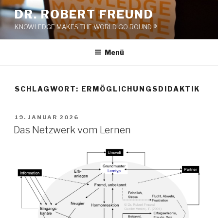
Zum
DR. ROBERT FREUND
Inhalt
KNOWLEDGE MAKES THE WORLD GO ROUND ®
springen
Menü
SCHLAGWORT:
ERMÖGLICHUNGSDIDAKTIK
VERÖFFENTLICHT
19. JANUAR 2026
AM
Das Netzwerk vom Lernen