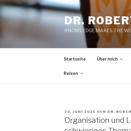
Zum
Inhalt
DR. ROBE
springen
KNOWLEDGE MAKES THE WO
Startseite
Über mich
Reisen
VERÖFFENTLICHT
20. JUNI 2025
VON
DR. ROBE
AM
Organisation und 
schwieriges Thema