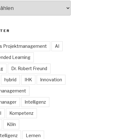
TER
es Projektmanagement
AI
ended Learning
ng
Dr. Robert Freund
hybrid
IHK
Innovation
smanagement
manager
Intelligenz
I
Kompetenz
Köln
telligenz
Lernen