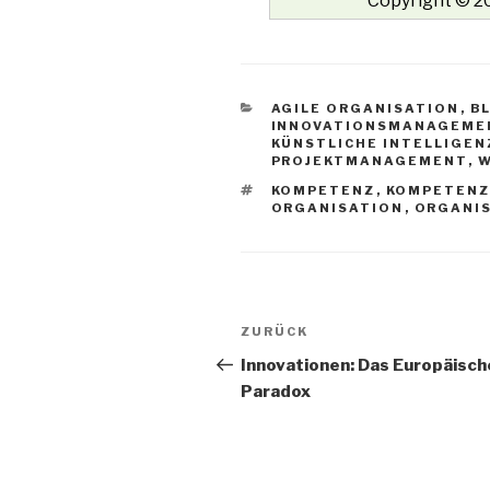
Copyright © 20
KATEGORIEN
AGILE ORGANISATION
,
B
INNOVATIONSMANAGEME
KÜNSTLICHE INTELLIGEN
PROJEKTMANAGEMENT
,
W
SCHLAGWÖRTER
KOMPETENZ
,
KOMPETENZ
ORGANISATION
,
ORGANI
Beitrags-
Vorheriger
ZURÜCK
Navigation
Beitrag
Innovationen: Das Europäisch
Paradox