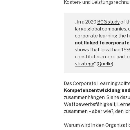
Kosten- und Leistungsrechnu
„In a 2020
BCG study
of t
large global companies, 
corporate learning the hi
not linked to corporate
shows that less than 15%
constitutes a core part o
strategy
“ (
Quelle
).
Das Corporate Learning sollt
Kompetenzentwicklung
un
zusammenhängen. Siehe dazu
Wettbewerbsfähigkeit, Lerne
zusammen – aber wie?
, den i
Warum wird in den Organisati