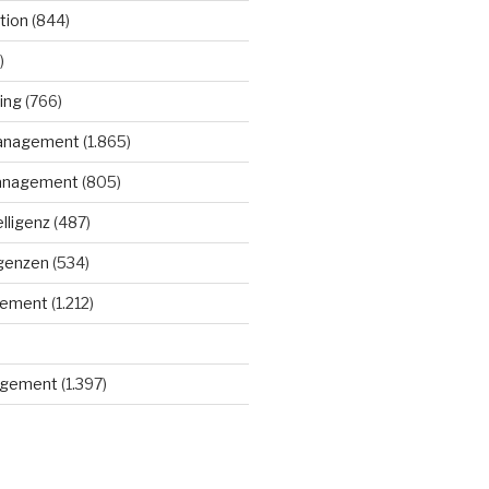
tion
(844)
)
ing
(766)
anagement
(1.865)
anagement
(805)
elligenz
(487)
igenzen
(534)
gement
(1.212)
gement
(1.397)