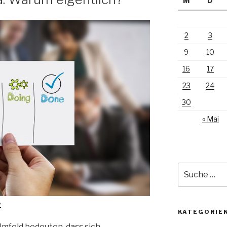
M
D
2
3
9
10
16
17
23
24
30
« Mai
Suche
nach:
y
KATEGORIE
mfeld bedeuten, dass sich