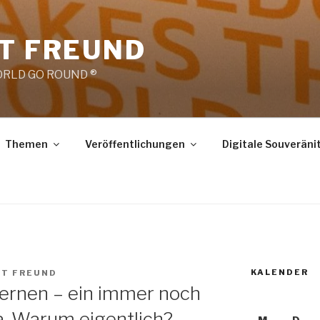
RT FREUND
RLD GO ROUND ®
Themen
Veröffentlichungen
Digitale Souveräni
KALENDER
RT FREUND
Lernen – ein immer noch
. Warum eigentlich?