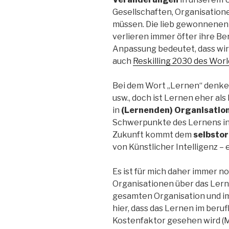
Gesellschaften, Organisatio
müssen. Die lieb gewonnenen
verlieren immer öfter ihre B
Anpassung bedeutet, dass wi
auch
Reskilling 2030 des Wor
Bei dem Wort „Lernen“ denken
usw., doch ist Lernen eher al
in
(Lernenden) Organisatio
Schwerpunkte des Lernens in 
Zukunft kommt dem
selbstor
von Künstlicher Intelligenz – 
Es ist für mich daher immer n
Organisationen über das Lern
gesamten Organisation und i
hier, dass das Lernen im beruf
Kostenfaktor gesehen wird (M