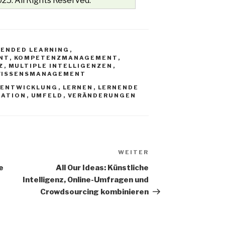
25. All Rights Reserved.
LENDED LEARNING
,
NT
,
KOMPETENZMANAGEMENT
,
Z
,
MULTIPLE INTELLIGENZEN
,
ISSENSMANAGEMENT
ENTWICKLUNG
,
LERNEN
,
LERNENDE
SATION
,
UMFELD
,
VERÄNDERUNGEN
WEITER
Nächster
Beitrag
e
All Our Ideas: Künstliche
Intelligenz, Online-Umfragen und
Crowdsourcing kombinieren