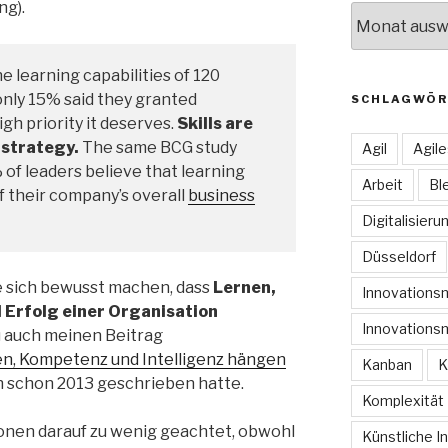
ng).
Archive
he learning capabilities of 120
only 15% said they granted
SCHLAGWÖR
gh priority it deserves.
Skills are
 strategy.
The same BCG study
Agil
Agil
 of leaders believe that learning
Arbeit
Bl
f their company’s overall
business
Digitalisieru
Düsseldorf
e sich bewusst machen, dass
Lernen,
Innovation
d
Erfolg einer Organisation
Innovations
 auch meinen Beitrag
n, Kompetenz und Intelligenz hängen
Kanban
K
ch schon 2013 geschrieben hatte.
Komplexität
onen darauf zu wenig geachtet, obwohl
Künstliche In