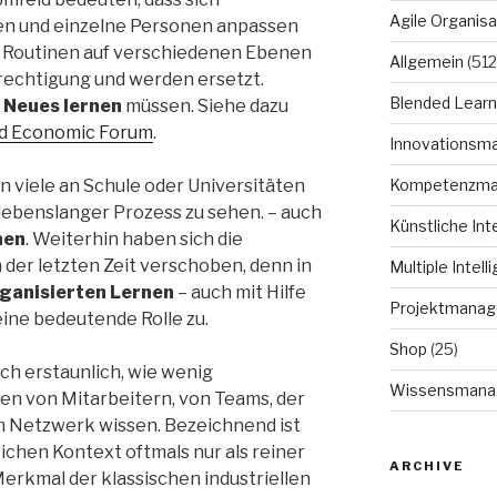
Agile Organisa
nen und einzelne Personen anpassen
 Routinen auf verschiedenen Ebenen
Allgemein
(512
erechtigung und werden ersetzt.
Blended Learn
r
Neues lernen
müssen. Siehe dazu
ld Economic Forum
.
Innovationsm
Kompetenzm
 viele an Schule oder Universitäten
s lebenslanger Prozess zu sehen. – auch
Künstliche Int
nen
. Weiterhin haben sich die
der letzten Zeit verschoben, denn in
Multiple Intell
ganisierten Lernen
– auch mit Hilfe
Projektmana
eine bedeutende Rolle zu.
Shop
(25)
och erstaunlich, wie wenig
Wissensmana
en von Mitarbeitern, von Teams, der
m Netzwerk wissen. Bezeichnend ist
lichen Kontext oftmals nur als reiner
ARCHIVE
erkmal der klassischen industriellen