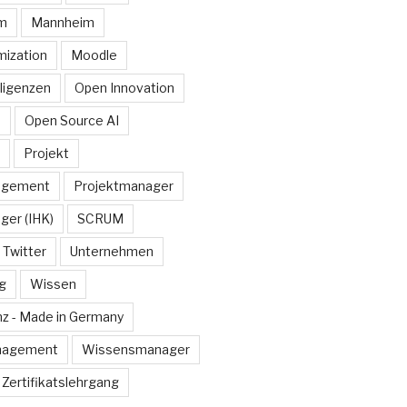
rm
Mannheim
ization
Moodle
lligenzen
Open Innovation
e
Open Source AI
Projekt
agement
Projektmanager
ger (IHK)
SCRUM
Twitter
Unternehmen
g
Wissen
z - Made in Germany
nagement
Wissensmanager
Zertifikatslehrgang