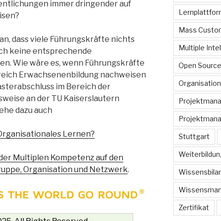
fentlichungen immer dringender auf
Lernplattfo
isen?
Mass Custom
an, dass viele Führungskräfte nichts
Multiple Inte
uch keine entsprechende
n. Wie wäre es, wenn Führungskräfte
Open Sourc
ereich Erwachsenenbildung nachweisen
Organisation
sterabschluss im Bereich der
weise an der TU Kaiserslautern
Projektman
iehe dazu auch
Projektmana
Organisationales Lernen?
Stuttgart
Weiterbildun
t der Multiplen Kompetenz auf den
ruppe, Organisation und Netzwerk
.
Wissensbilan
Wissensma
Zertifikat