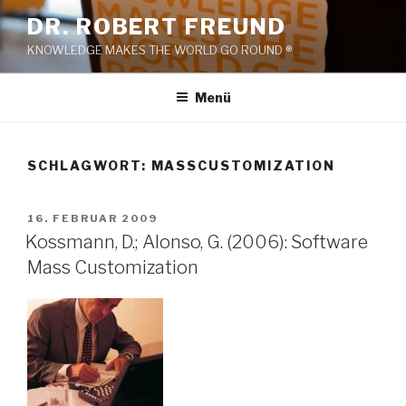
Zum
DR. ROBERT FREUND
Inhalt
KNOWLEDGE MAKES THE WORLD GO ROUND ®
springen
Menü
SCHLAGWORT:
MASSCUSTOMIZATION
VERÖFFENTLICHT
16. FEBRUAR 2009
AM
Kossmann, D.; Alonso, G. (2006): Software
Mass Customization