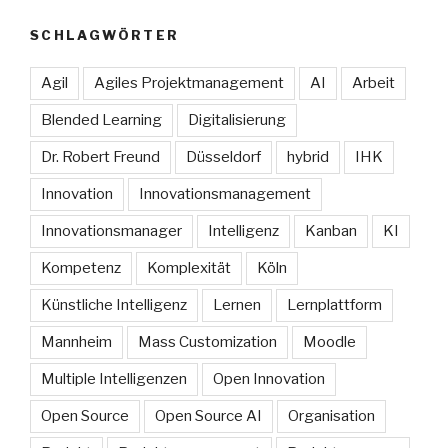
SCHLAGWÖRTER
Agil
Agiles Projektmanagement
AI
Arbeit
Blended Learning
Digitalisierung
Dr. Robert Freund
Düsseldorf
hybrid
IHK
Innovation
Innovationsmanagement
Innovationsmanager
Intelligenz
Kanban
KI
Kompetenz
Komplexität
Köln
Künstliche Intelligenz
Lernen
Lernplattform
Mannheim
Mass Customization
Moodle
Multiple Intelligenzen
Open Innovation
Open Source
Open Source AI
Organisation