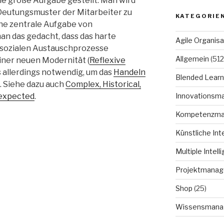
ne große Aufgabe gestellt: Man wird
Deutungsmuster der Mitarbeiter zu
KATEGORIE
ne zentrale Aufgabe von
n das gedacht, dass das harte
Agile Organisa
n sozialen Austauschprozesse
Allgemein
(512
einer neuen Modernität (
Reflexive
is allerdings notwendig, um das
Handeln
Blended Learn
. Siehe dazu auch
Complex, Historical,
nexpected
.
Innovationsm
Kompetenzm
Künstliche Int
Multiple Intell
Projektmana
Shop
(25)
Wissensmana