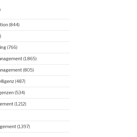
N
tion
(844)
)
ing
(766)
anagement
(1.865)
anagement
(805)
elligenz
(487)
igenzen
(534)
gement
(1.212)
gement
(1.397)