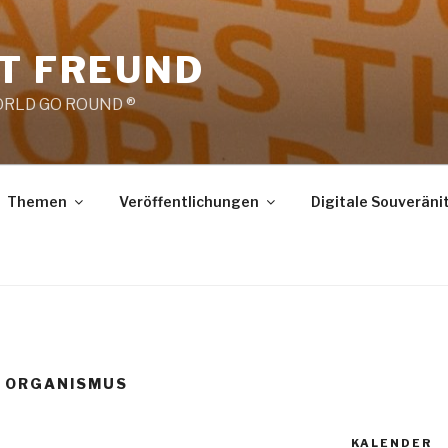
RT FREUND
RLD GO ROUND ®
Themen
Veröffentlichungen
Digitale Souveräni
R ORGANISMUS
KALENDER