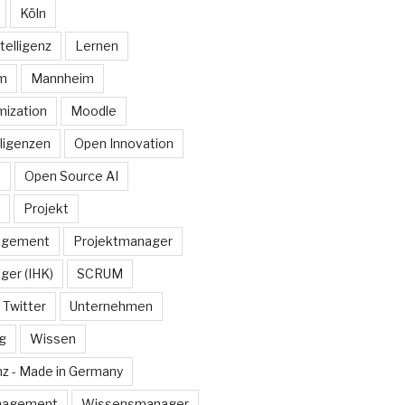
Köln
telligenz
Lernen
rm
Mannheim
ization
Moodle
lligenzen
Open Innovation
e
Open Source AI
Projekt
agement
Projektmanager
ger (IHK)
SCRUM
Twitter
Unternehmen
g
Wissen
z - Made in Germany
nagement
Wissensmanager