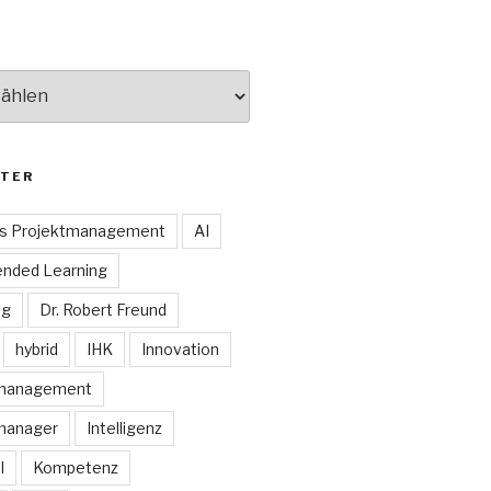
TER
es Projektmanagement
AI
ended Learning
ng
Dr. Robert Freund
hybrid
IHK
Innovation
smanagement
manager
Intelligenz
I
Kompetenz