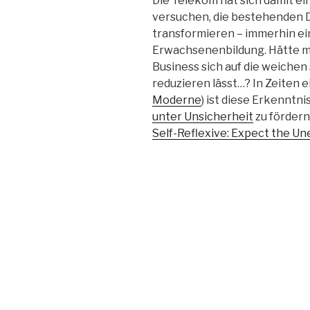
Die Telekom hat sich damit ei
versuchen, die bestehenden 
transformieren – immerhin ei
Erwachsenenbildung. Hätte ma
Business sich auf die weiche
reduzieren lässt…? In Zeiten 
Moderne
) ist diese Erkenntn
unter Unsicherheit
zu fördern
Self-Reflexive: Expect the U