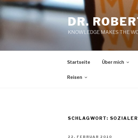
Zum
Inhalt
DR. ROBE
springen
KNOWLEDGE MAKES THE WO
Startseite
Über mich
Reisen
SCHLAGWORT:
SOZIALE
VERÖFFENTLICHT
22. FEBRUAR 2010