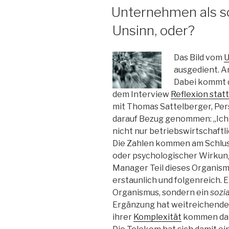
AM
Unternehmen als s
Unsinn, oder?
Das Bild vom
U
ausgedient. 
Dabei kommt de
dem Interview
Reflexion stat
mit Thomas Sattelberger, Per
darauf Bezug genommen: „Ich
nicht nur betriebswirtschaftl
Die Zahlen kommen am Schluss
oder psychologischer Wirkung.
Manager Teil dieses Organismu
erstaunlich und folgenreich. 
Organismus, sondern ein
sozi
Ergänzung hat weitreichende 
ihrer
Komplexität
kommen dam