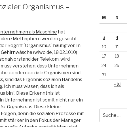
ozialer Organismus –
M
D
nternehmen als Maschine
hat
3
4
Andere Methaphern werden gesucht.
r Begriff ´Organismus´ häufig vor. In
10
11
t Gehirnwäsche
(wiwo.de, 18.02.1010)
17
18
sonalvorstand der Telekom, wird
24
25
 muss verstehen, dass Unternehmen
iche, sondern soziale Organismen sind.
31
, sind das Ergebnis sozialen Handelns
« Jul
 Ich muss wissen, dass ich als
s bin“. Diese Erkenntnis ist
Ein Unternehmen ist somit nicht nur ein
aler Organismus
. Diese kleine
Suche
Folgen, denn die sozialen Prozesse mit
nach:
it stärker in den Fokus der Manager