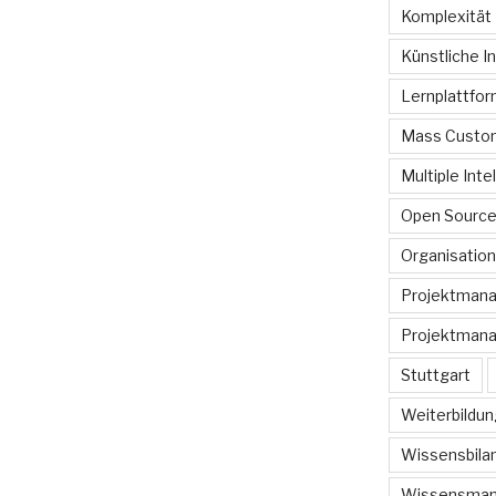
Komplexität
Künstliche In
Lernplattfo
Mass Custom
Multiple Inte
Open Sourc
Organisation
Projektman
Projektmana
Stuttgart
Weiterbildun
Wissensbilan
Wissensma