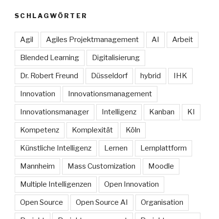
SCHLAGWÖRTER
Agil
Agiles Projektmanagement
AI
Arbeit
Blended Learning
Digitalisierung
Dr. Robert Freund
Düsseldorf
hybrid
IHK
Innovation
Innovationsmanagement
Innovationsmanager
Intelligenz
Kanban
KI
Kompetenz
Komplexität
Köln
Künstliche Intelligenz
Lernen
Lernplattform
Mannheim
Mass Customization
Moodle
Multiple Intelligenzen
Open Innovation
Open Source
Open Source AI
Organisation