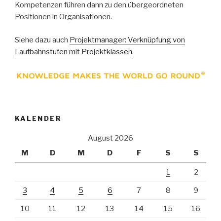
Kompetenzen führen dann zu den übergeordneten
Positionen in Organisationen.
Siehe dazu auch
Projektmanager: Verknüpfung von
Laufbahnstufen mit Projektklassen
.
KALENDER
August 2026
M
D
M
D
F
S
S
1
2
3
4
5
6
7
8
9
10
11
12
13
14
15
16