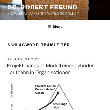
Zum
DR. ROBERT FREUND
Inhalt
KNOWLEDGE MAKES THE WORLD GO ROUND ®
springen
Menü
SCHLAGWORT:
TEAMLEITER
VERÖFFENTLICHT
27. AUGUST 2025
AM
Projektmanager: Modell einer hybriden
Laufbahn in Organisationen