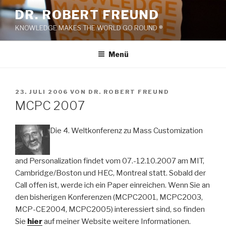
Zum
DR. ROBERT FREUND
Inhalt
KNOWLEDGE MAKES THE WORLD GO ROUND ®
springen
Menü
VERÖFFENTLICHT
23. JULI 2006
VON
DR. ROBERT FREUND
AM
MCPC 2007
Die 4. Weltkonferenz zu Mass Customization
and Personalization findet vom 07.-12.10.2007 am MIT,
Cambridge/Boston und HEC, Montreal statt. Sobald der
Call offen ist, werde ich ein Paper einreichen. Wenn Sie an
den bisherigen Konferenzen (MCPC2001, MCPC2003,
MCP-CE2004, MCPC2005) interessiert sind, so finden
Sie
hier
auf meiner Website weitere Informationen.