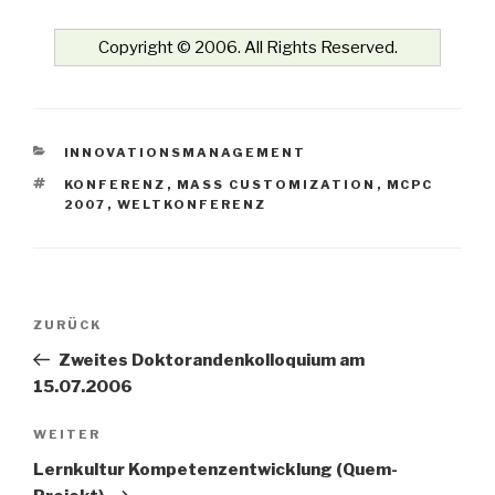
Copyright © 2006. All Rights Reserved.
KATEGORIEN
INNOVATIONSMANAGEMENT
SCHLAGWÖRTER
KONFERENZ
,
MASS CUSTOMIZATION
,
MCPC
2007
,
WELTKONFERENZ
Beitrags-
Vorheriger
ZURÜCK
Navigation
Beitrag
Zweites Doktorandenkolloquium am
15.07.2006
Nächster
WEITER
Beitrag
Lernkultur Kompetenzentwicklung (Quem-