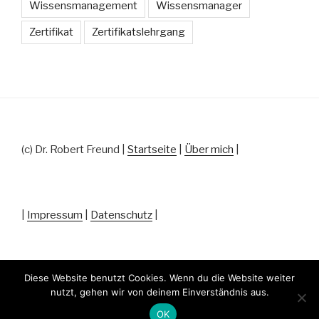
Wissensmanagement
Wissensmanager
Zertifikat
Zertifikatslehrgang
(c) Dr. Robert Freund |
Startseite
|
Über mich
|
|
Impressum
|
Datenschutz
|
Diese Website benutzt Cookies. Wenn du die Website weiter
nutzt, gehen wir von deinem Einverständnis aus.
Datenschutz
Stolz präsentiert von WordPress
OK