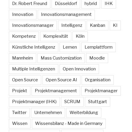
Dr. Robert Freund
Düsseldorf
hybrid
IHK
Innovation
Innovationsmanagement
Innovationsmanager
Intelligenz
Kanban
KI
Kompetenz
Komplexität
Köln
Künstliche Intelligenz
Lernen
Lernplattform
Mannheim
Mass Customization
Moodle
Multiple Intelligenzen
Open Innovation
Open Source
Open Source AI
Organisation
Projekt
Projektmanagement
Projektmanager
Projektmanager (IHK)
SCRUM
Stuttgart
Twitter
Unternehmen
Weiterbildung
Wissen
Wissensbilanz - Made in Germany