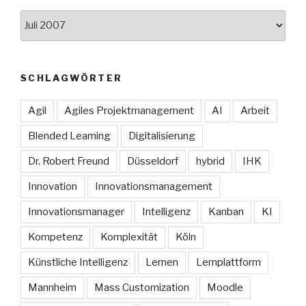
Archive
SCHLAGWÖRTER
Agil
Agiles Projektmanagement
AI
Arbeit
Blended Learning
Digitalisierung
Dr. Robert Freund
Düsseldorf
hybrid
IHK
Innovation
Innovationsmanagement
Innovationsmanager
Intelligenz
Kanban
KI
Kompetenz
Komplexität
Köln
Künstliche Intelligenz
Lernen
Lernplattform
Mannheim
Mass Customization
Moodle