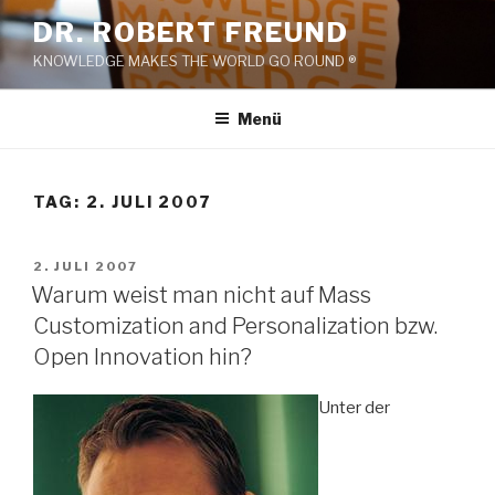
Zum
DR. ROBERT FREUND
Inhalt
KNOWLEDGE MAKES THE WORLD GO ROUND ®
springen
Menü
TAG:
2. JULI 2007
VERÖFFENTLICHT
2. JULI 2007
AM
Warum weist man nicht auf Mass
Customization and Personalization bzw.
Open Innovation hin?
Unter der