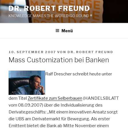
Zum
DR. ROBERT FREUND
Inhalt
KNOWLEDGE MAKES THE WORLD GO ROUND ®
springen
Menü
VERÖFFENTLICHT
10. SEPTEMBER 2007
VON
DR. ROBERT FREUND
AM
Mass Customization bei Banken
Ralf Drescher schreibt heute unter
dem Titel
Zertifikate zum Selberbauen
(HANDELSBLATT
vom 08.09.2007) über die Individualisierung des
Derivategeschäfts: „Mit einem innovativen Ansatz sorgt
die UBS am Derivatemarkt für Bewegung. Als erster
Emittent bietet die Bank ab Mitte November einem