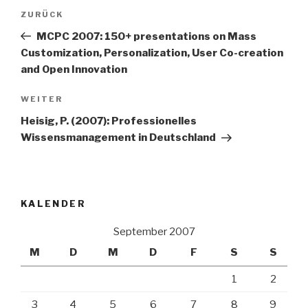
Beitrags-
Vorheriger
ZURÜCK
Navigation
Beitrag
MCPC 2007: 150+ presentations on Mass
Customization, Personalization, User Co-creation
and Open Innovation
Nächster
WEITER
Beitrag
Heisig, P. (2007): Professionelles
Wissensmanagement in Deutschland
KALENDER
September 2007
M
D
M
D
F
S
S
1
2
3
4
5
6
7
8
9