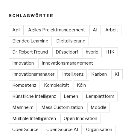
SCHLAGWÖRTER
Agil
Agiles Projektmanagement
AI
Arbeit
Blended Learning
Digitalisierung
Dr. Robert Freund
Düsseldorf
hybrid
IHK
Innovation
Innovationsmanagement
Innovationsmanager
Intelligenz
Kanban
KI
Kompetenz
Komplexität
Köln
Künstliche Intelligenz
Lernen
Lernplattform
Mannheim
Mass Customization
Moodle
Multiple Intelligenzen
Open Innovation
Open Source
Open Source AI
Organisation