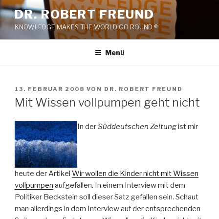
Zum
DR. ROBERT FREUND
Inhalt
KNOWLEDGE MAKES THE WORLD GO ROUND ®
springen
Menü
VERÖFFENTLICHT
13. FEBRUAR 2008
VON
DR. ROBERT FREUND
AM
Mit Wissen vollpumpen geht nicht
In der
Süddeutschen Zeitung
ist mir
heute der Artikel
Wir wollen die Kinder nicht mit Wissen
vollpumpen
aufgefallen. In einem Interview mit dem
Politiker Beckstein soll dieser Satz gefallen sein. Schaut
man allerdings in dem Interview auf der entsprechenden