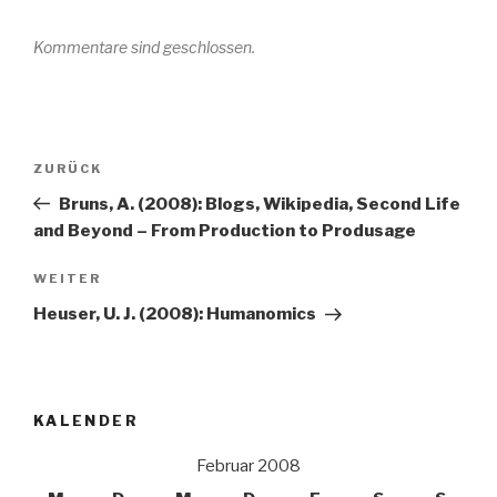
Kommentare sind geschlossen.
Beitrags-
Vorheriger
ZURÜCK
Navigation
Beitrag
Bruns, A. (2008): Blogs, Wikipedia, Second Life
and Beyond – From Production to Produsage
Nächster
WEITER
Beitrag
Heuser, U. J. (2008): Humanomics
KALENDER
Februar 2008