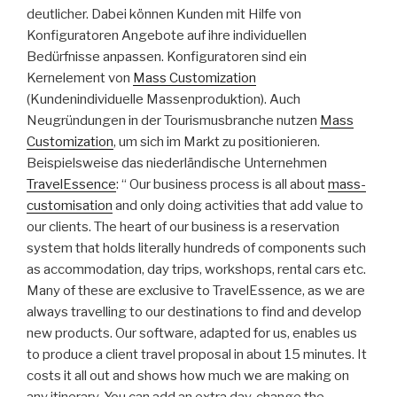
deutlicher. Dabei können Kunden mit Hilfe von
Konfiguratoren Angebote auf ihre individuellen
Bedürfnisse anpassen. Konfiguratoren sind ein
Kernelement von
Mass Customization
(Kundenindividuelle Massenproduktion). Auch
Neugründungen in der Tourismusbranche nutzen
Mass
Customization
, um sich im Markt zu positionieren.
Beispielsweise das niederländische Unternehmen
TravelEssence
: “ Our business process is all about
mass-
customisation
and only doing activities that add value to
our clients. The heart of our business is a reservation
system that holds literally hundreds of components such
as accommodation, day trips, workshops, rental cars etc.
Many of these are exclusive to TravelEssence, as we are
always travelling to our destinations to find and develop
new products. Our software, adapted for us, enables us
to produce a client travel proposal in about 15 minutes. It
costs it all out and shows how much we are making on
any itinerary. You can add an extra day, change the