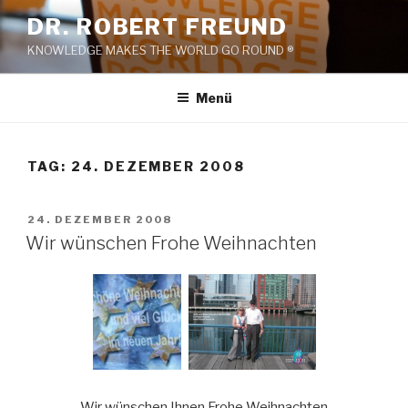
Zum
DR. ROBERT FREUND
Inhalt
KNOWLEDGE MAKES THE WORLD GO ROUND ®
springen
Menü
TAG:
24. DEZEMBER 2008
VERÖFFENTLICHT
24. DEZEMBER 2008
AM
Wir wünschen Frohe Weihnachten
Wir wünschen Ihnen Frohe Weihnachten