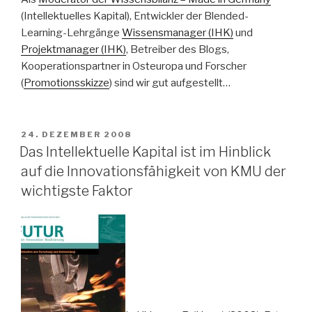
(Intellektuelles Kapital), Entwickler der Blended-
Learning-Lehrgänge
Wissensmanager (IHK)
und
Projektmanager (IHK)
, Betreiber des Blogs,
Kooperationspartner in Osteuropa und Forscher
(
Promotionsskizze
) sind wir gut aufgestellt…
VERÖFFENTLICHT
24. DEZEMBER 2008
AM
Das Intellektuelle Kapital ist im Hinblick
auf die Innovationsfähigkeit von KMU der
wichtigste Faktor