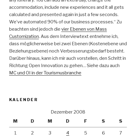
accommodation, include new experiences and it all gets
calculated and presented again in just a few seconds.
We’ve automated 90% of our business processes.“ Zu
beachten sind jedoch die
vier Ebenen von Mass
Customization
. Aus dem Interviewtext entnehme ich,
dass möglicherweise bei zwei Ebenen (Kostenebene und
Beziehungsebene) noch Verbesserungsbedarf besteht.
Darüber hinaus, kann ich mir auch vorstellen, den Schritt in
Richtung Open Innovation zu gehen… Siehe dazu auch
MC und OI in der Tourismusbranche
KALENDER
Dezember 2008
M
D
M
D
F
S
S
1
2
3
4
5
6
7