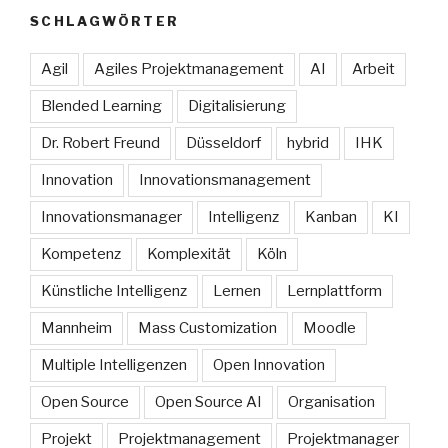
SCHLAGWÖRTER
Agil
Agiles Projektmanagement
AI
Arbeit
Blended Learning
Digitalisierung
Dr. Robert Freund
Düsseldorf
hybrid
IHK
Innovation
Innovationsmanagement
Innovationsmanager
Intelligenz
Kanban
KI
Kompetenz
Komplexität
Köln
Künstliche Intelligenz
Lernen
Lernplattform
Mannheim
Mass Customization
Moodle
Multiple Intelligenzen
Open Innovation
Open Source
Open Source AI
Organisation
Projekt
Projektmanagement
Projektmanager