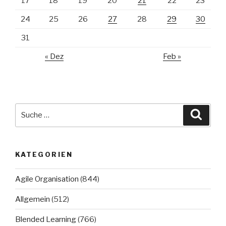
17
18
19
20
21
22
23
24
25
26
27
28
29
30
31
« Dez
Feb »
Suche
Suche
nach:
KATEGORIEN
Agile Organisation
(844)
Allgemein
(512)
Blended Learning
(766)