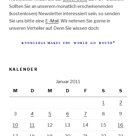
Sollten Sie an unserem monatlich erscheinenenden
(kostenlosen) Newsletter interessiert sein, so senden
Sie uns bitte eine
E-Mail
. Wir nehmen Sie gerne in
unseren Verteiler auf. Denn Sie wissen doch:
®
K
M
T
W
G
R
N O W L E D G E
B
A K E S
B
H E
B
O R L D
B
O
B
O U N D
KALENDER
Januar 2011
M
D
M
D
F
S
S
1
2
3
4
5
6
7
8
9
10
11
12
13
14
15
16