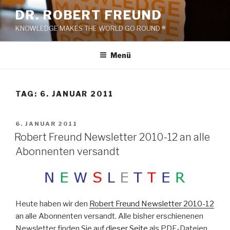
Zum
DR. ROBERT FREUND
Inhalt
KNOWLEDGE MAKES THE WORLD GO ROUND ®
springen
Menü
TAG:
6. JANUAR 2011
VERÖFFENTLICHT
6. JANUAR 2011
AM
Robert Freund Newsletter 2010-12 an alle
Abonnenten versandt
Heute haben wir den
Robert Freund Newsletter 2010-12
an alle Abonnenten versandt. Alle bisher erschienenen
Newsletter finden Sie auf
dieser Seite
als PDF-Dateien.