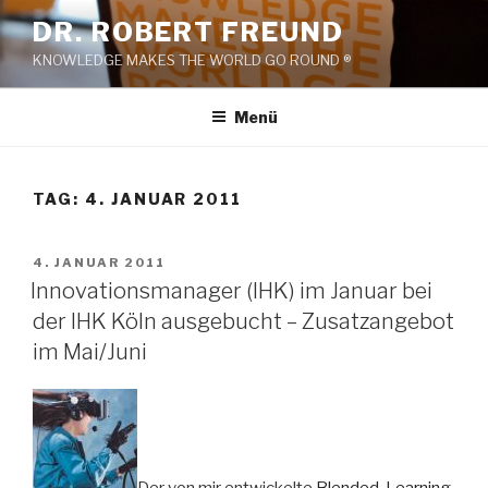
Zum
DR. ROBERT FREUND
Inhalt
KNOWLEDGE MAKES THE WORLD GO ROUND ®
springen
Menü
TAG:
4. JANUAR 2011
VERÖFFENTLICHT
4. JANUAR 2011
AM
Innovationsmanager (IHK) im Januar bei
der IHK Köln ausgebucht – Zusatzangebot
im Mai/Juni
Der von mir entwickelte
Blended-Learning