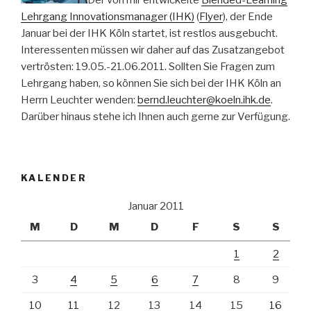
Lehrgang Innovationsmanager (IHK)
(
Flyer
), der Ende
Januar bei der IHK Köln startet, ist restlos ausgebucht.
Interessenten müssen wir daher auf das Zusatzangebot
vertrösten: 19.05.-21.06.2011. Sollten Sie Fragen zum
Lehrgang haben, so können Sie sich bei der IHK Köln an
Herrn Leuchter wenden:
bernd.leuchter@koeln.ihk.de
.
Darüber hinaus stehe ich Ihnen auch gerne zur Verfügung.
KALENDER
Januar 2011
M
D
M
D
F
S
S
1
2
3
4
5
6
7
8
9
10
11
12
13
14
15
16