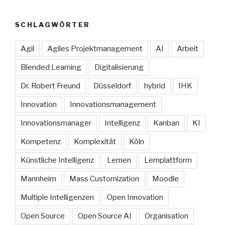
SCHLAGWÖRTER
Agil
Agiles Projektmanagement
AI
Arbeit
Blended Learning
Digitalisierung
Dr. Robert Freund
Düsseldorf
hybrid
IHK
Innovation
Innovationsmanagement
Innovationsmanager
Intelligenz
Kanban
KI
Kompetenz
Komplexität
Köln
Künstliche Intelligenz
Lernen
Lernplattform
Mannheim
Mass Customization
Moodle
Multiple Intelligenzen
Open Innovation
Open Source
Open Source AI
Organisation