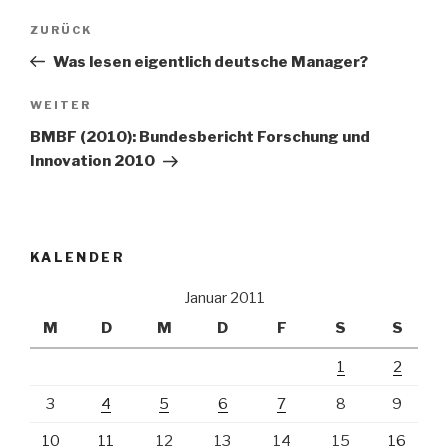
Beitrags-
Vorheriger
ZURÜCK
Navigation
Beitrag
Was lesen eigentlich deutsche Manager?
Nächster
WEITER
Beitrag
BMBF (2010): Bundesbericht Forschung und
Innovation 2010
KALENDER
Januar 2011
M
D
M
D
F
S
S
1
2
3
4
5
6
7
8
9
10
11
12
13
14
15
16