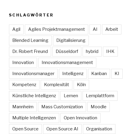
SCHLAGWÖRTER
Agil
Agiles Projektmanagement
AI
Arbeit
Blended Learning
Digitalisierung
Dr. Robert Freund
Düsseldorf
hybrid
IHK
Innovation
Innovationsmanagement
Innovationsmanager
Intelligenz
Kanban
KI
Kompetenz
Komplexität
Köln
Künstliche Intelligenz
Lernen
Lernplattform
Mannheim
Mass Customization
Moodle
Multiple Intelligenzen
Open Innovation
Open Source
Open Source AI
Organisation