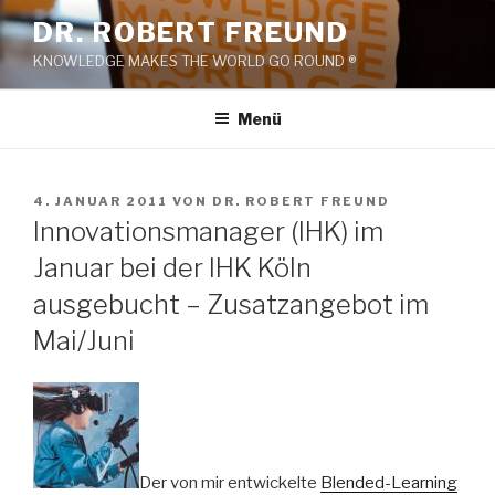
Zum
DR. ROBERT FREUND
Inhalt
KNOWLEDGE MAKES THE WORLD GO ROUND ®
springen
Menü
VERÖFFENTLICHT
4. JANUAR 2011
VON
DR. ROBERT FREUND
AM
Innovationsmanager (IHK) im
Januar bei der IHK Köln
ausgebucht – Zusatzangebot im
Mai/Juni
Der von mir entwickelte
Blended-Learning