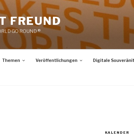
RT FREUND
RLD GO ROUND ®
Themen
Veröffentlichungen
Digitale Souveräni
KALENDER