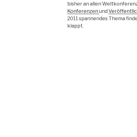
bisher an allen Weltkonfere
Konferenzen
und
Veröffentli
2011 spannendes Thema finden
klappt.