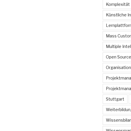
Komplexität
Künstliche In
Lernplattfo
Mass Custom
Multiple Inte
Open Sourc
Organisation
Projektman
Projektmana
Stuttgart
Weiterbildun
Wissensbilan
Wissensma