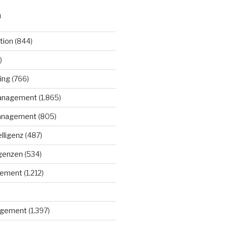
N
tion
(844)
)
ing
(766)
anagement
(1.865)
anagement
(805)
elligenz
(487)
igenzen
(534)
gement
(1.212)
gement
(1.397)