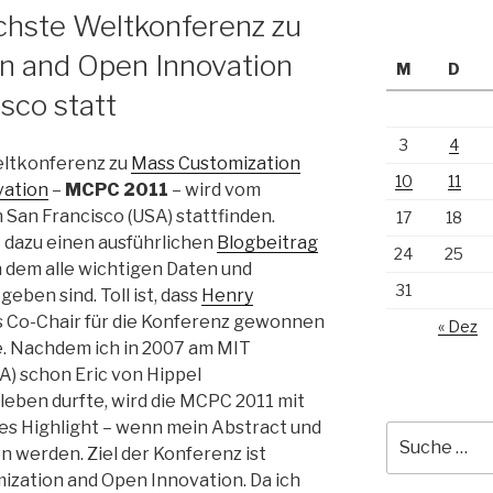
chste Weltkonferenz zu
n and Open Innovation
M
D
isco statt
3
4
eltkonferenz zu
Mass Customization
10
11
vation
–
MCPC 2011
– wird vom
in San Francisco (USA) stattfinden.
17
18
t dazu einen ausführlichen
Blogbeitrag
24
25
n dem alle wichtigen Daten und
31
eben sind. Toll ist, dass
Henry
s Co-Chair für die Konferenz gewonnen
« Dez
. Nachdem ich in 2007 am MIT
A) schon Eric von Hippel
leben durfte, wird die MCPC 2011 mit
s Highlight – wenn mein Abstract und
Suche
werden. Ziel der Konferenz ist
nach:
ization and Open Innovation. Da ich