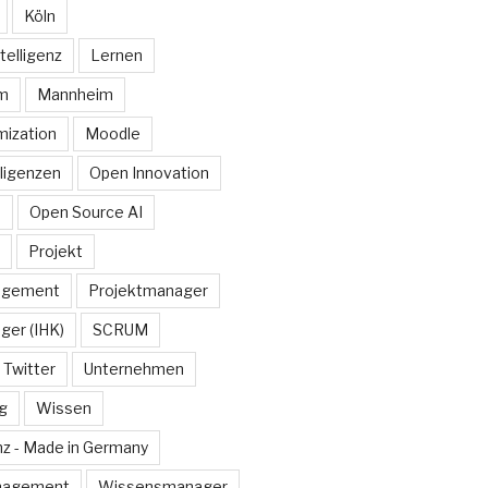
Köln
telligenz
Lernen
rm
Mannheim
ization
Moodle
lligenzen
Open Innovation
e
Open Source AI
Projekt
agement
Projektmanager
ger (IHK)
SCRUM
Twitter
Unternehmen
g
Wissen
z - Made in Germany
nagement
Wissensmanager