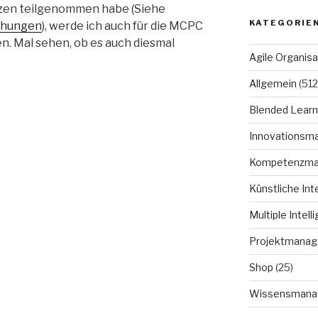
nzen teilgenommen habe (Siehe
KATEGORIE
chungen
), werde ich auch für die MCPC
. Mal sehen, ob es auch diesmal
Agile Organisa
Allgemein
(512
Blended Learn
Innovationsm
Kompetenzm
Künstliche Int
Multiple Intell
Projektmana
Shop
(25)
Wissensmana