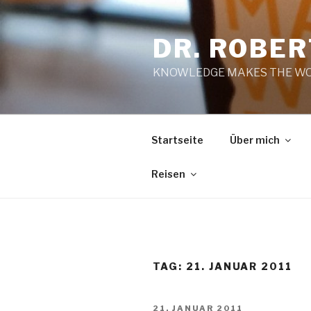
Zum
Inhalt
DR. ROBE
springen
KNOWLEDGE MAKES THE WO
Startseite
Über mich
Reisen
TAG:
21. JANUAR 2011
VERÖFFENTLICHT
21. JANUAR 2011