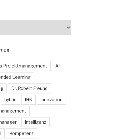
TER
es Projektmanagement
AI
ended Learning
ng
Dr. Robert Freund
hybrid
IHK
Innovation
smanagement
manager
Intelligenz
I
Kompetenz