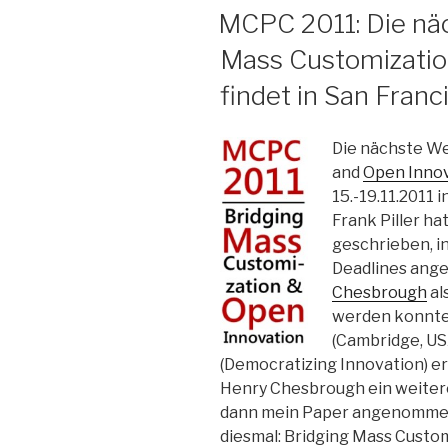
AM
MCPC 2011: Die nä
Mass Customizatio
findet in San Franc
Die nächste W
and
Open Inno
15.-19.11.2011 
Frank Piller ha
geschrieben, i
Deadlines angeg
Chesbrough
al
werden konnte
(Cambridge, US
(Democratizing Innovation) er
Henry Chesbrough ein weitere
dann mein Paper angenommen 
diesmal: Bridging Mass Custom