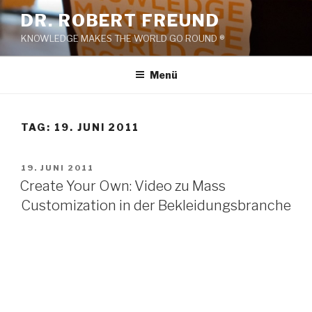
Zum
DR. ROBERT FREUND
Inhalt
KNOWLEDGE MAKES THE WORLD GO ROUND ®
springen
Menü
TAG:
19. JUNI 2011
VERÖFFENTLICHT
19. JUNI 2011
AM
Create Your Own: Video zu Mass
Customization in der Bekleidungsbranche