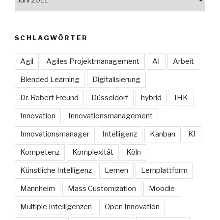
SCHLAGWÖRTER
Agil
Agiles Projektmanagement
AI
Arbeit
Blended Learning
Digitalisierung
Dr. Robert Freund
Düsseldorf
hybrid
IHK
Innovation
Innovationsmanagement
Innovationsmanager
Intelligenz
Kanban
KI
Kompetenz
Komplexität
Köln
Künstliche Intelligenz
Lernen
Lernplattform
Mannheim
Mass Customization
Moodle
Multiple Intelligenzen
Open Innovation