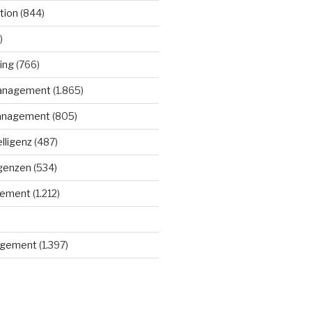
tion
(844)
)
ing
(766)
anagement
(1.865)
anagement
(805)
elligenz
(487)
igenzen
(534)
gement
(1.212)
gement
(1.397)