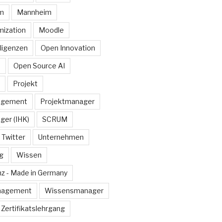
rm
Mannheim
ization
Moodle
lligenzen
Open Innovation
e
Open Source AI
Projekt
agement
Projektmanager
ger (IHK)
SCRUM
Twitter
Unternehmen
g
Wissen
z - Made in Germany
nagement
Wissensmanager
Zertifikatslehrgang