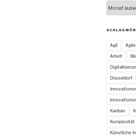
Archive
SCHLAGWÖR
Agil
Agil
Arbeit
Bl
Digitalisieru
Düsseldorf
Innovation
Innovations
Kanban
K
Komplexität
Künstliche In