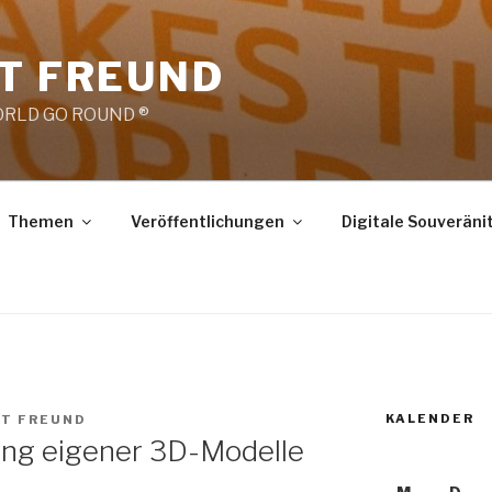
RT FREUND
RLD GO ROUND ®
Themen
Veröffentlichungen
Digitale Souveräni
KALENDER
RT FREUND
ung eigener 3D-Modelle