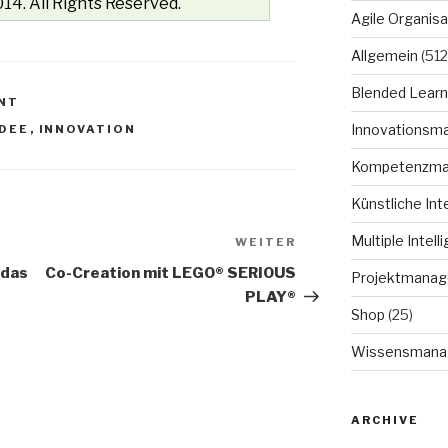
14. All Rights Reserved.
Agile Organisa
Allgemein
(512
Blended Learn
NT
Innovationsm
IDEE
,
INNOVATION
Kompetenzm
Künstliche Int
Multiple Intell
WEITER
Nächster
Beitrag
 das
Co-Creation mit LEGO® SERIOUS
Projektmana
PLAY®
Shop
(25)
Wissensmana
ARCHIVE