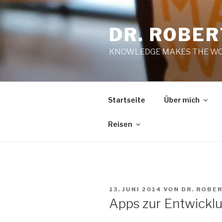
Zum
Inhalt
DR. ROBE
springen
KNOWLEDGE MAKES THE WO
Startseite
Über mich
Reisen
VERÖFFENTLICHT
13. JUNI 2014
VON
DR. ROBE
AM
Apps zur Entwickl