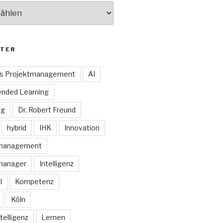
TER
es Projektmanagement
AI
ended Learning
ng
Dr. Robert Freund
hybrid
IHK
Innovation
smanagement
manager
Intelligenz
I
Kompetenz
Köln
telligenz
Lernen