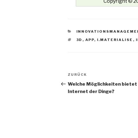
Copyright © 20
KATEGORIEN
INNOVATIONSMANAGEME
SCHLAGWÖRTER
3D
,
APP
,
I.MATERIALISE
,
Beitrags-
Vorheriger
ZURÜCK
Navigation
Beitrag
Welche Möglichkeiten bietet
Internet der Dinge?