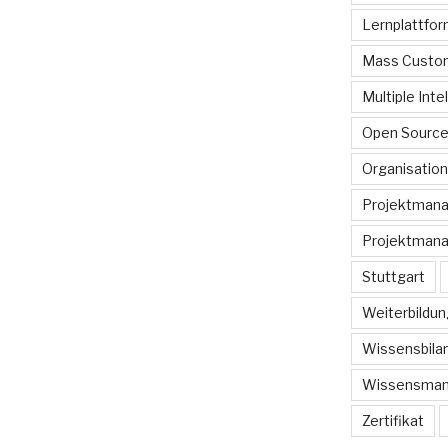
Lernplattfo
Mass Custom
Multiple Inte
Open Sourc
Organisation
Projektman
Projektmana
Stuttgart
Weiterbildun
Wissensbilan
Wissensma
Zertifikat