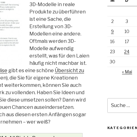
M
D
3D-Modelle in reale
Produkte zu überführen
ist eine Sache, die
2
3
Erstellung von 3D-
9
10
Modellen eine andere.
Oftmals werden 3D-
16
17
Modelle aufwendig
23
24
erstellt, was für den Laien
30
häufig nicht machbar ist.
lise
gibt es eine schöne
Übersicht zu
« Mai
en), die Sie für eigene Kreationen
ht weiterkommen, können Sie auch
rk zu vollenden. Haben Sie Ideen und
 Sie diese umsetzen sollen? Dann wird
Suche
n neuen Chancen auseindersetzen.
nach:
ch aus diesen ersten Anfängen sogar
ternehmen – wer weiß?
KATEGORIE