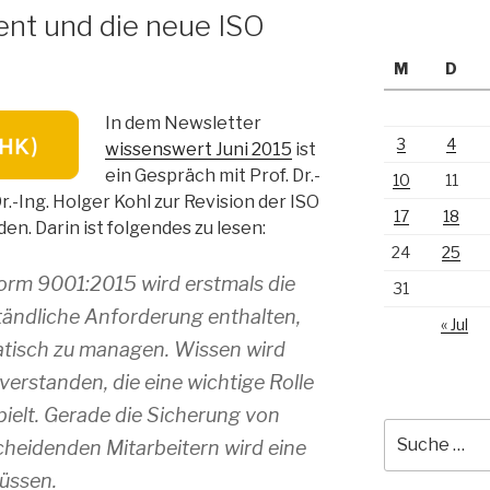
t und die neue ISO
M
D
In dem Newsletter
3
4
wissenswert Juni 2015
ist
ein Gespräch mit Prof. Dr.-
10
11
r.-Ing. Holger Kohl zur Revision der ISO
17
18
en. Darin ist folgendes zu lesen:
24
25
rm 9001:2015 wird erstmals die
31
tändliche Anforderung enthalten,
« Jul
atisch zu managen. Wissen wird
verstanden, die eine wichtige Rolle
ielt. Gerade die Sicherung von
Suche
heidenden Mitarbeitern wird eine
nach:
üssen.