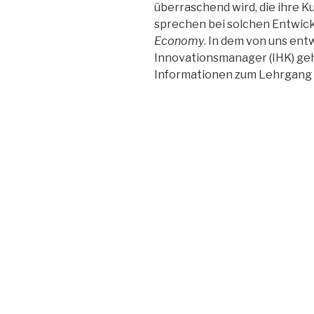
überraschend wird, die ihre 
sprechen bei solchen Entwic
Economy
. In dem von uns en
Innovationsmanager (IHK) geh
Informationen zum Lehrgang f