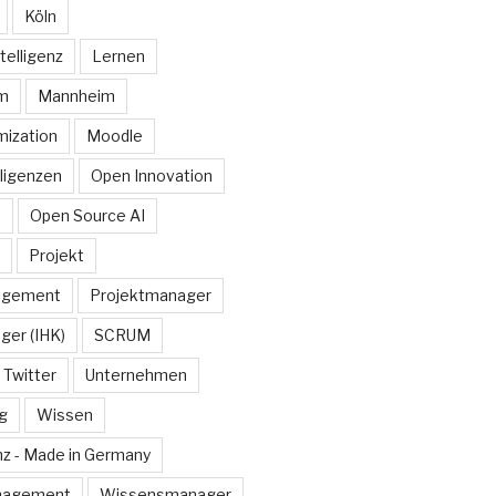
Köln
telligenz
Lernen
rm
Mannheim
ization
Moodle
lligenzen
Open Innovation
e
Open Source AI
Projekt
agement
Projektmanager
ger (IHK)
SCRUM
Twitter
Unternehmen
g
Wissen
z - Made in Germany
nagement
Wissensmanager