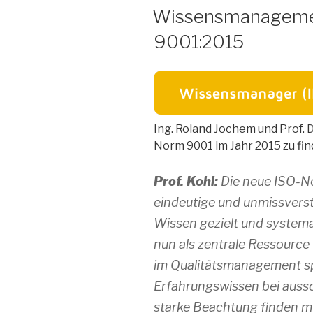
AM
Wissensmanagemen
9001:2015
Ing. Roland Jochem und Prof. D
Norm 9001 im Jahr 2015 zu find
Prof. Kohl:
Die neue ISO-No
eindeutige und unmissvers
Wissen gezielt und system
nun als zentrale Ressource 
im Qualitätsmanagement sp
Erfahrungswissen bei aussc
starke Beachtung finden m