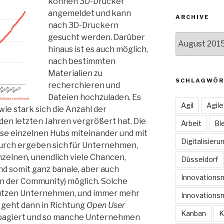
können 3D-Drucker
angemeldet und kann
ARCHIVE
nach 3D-Druckern
Archive
gesucht werden. Darüber
hinaus ist es auch möglich,
nach bestimmten
Materialien zu
SCHLAGWÖR
recherchieren und
Dateien hochzuladen. Es
Agil
Agil
wie stark sich die Anzahl der
en letzten Jahren vergrößert hat. Die
Arbeit
Bl
se einzelnen Hubs miteinander und mit
Digitalisieru
urch ergeben sich für Unternehmen,
nzelnen, unendlich viele Chancen,
Düsseldorf
nd somit ganz banale, aber auch
Innovation
n der Community) möglich. Solche
tzen Unternehmen, und immer mehr
Innovations
s geht dann in Richtung
Open User
Kanban
K
agiert und so manche Unternehmen