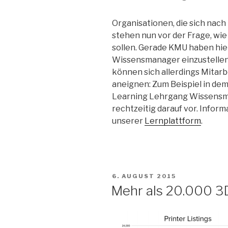
Organisationen, die sich nach 
stehen nun vor der Frage, wie
sollen. Gerade KMU haben hie
Wissensmanager einzustellen.
können sich allerdings Mita
aneignen: Zum Beispiel in de
Learning Lehrgang Wissensman
rechtzeitig darauf vor. Infor
unserer
Lernplattform
.
VERÖFFENTLICHT
6. AUGUST 2015
AM
Mehr als 20.000 3