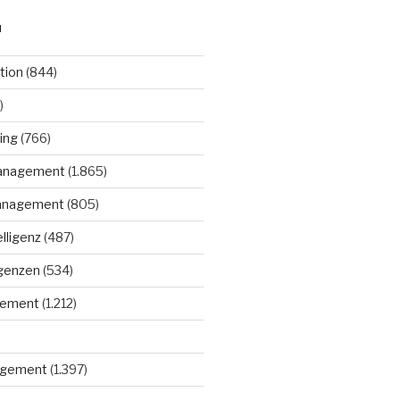
N
tion
(844)
)
ing
(766)
anagement
(1.865)
anagement
(805)
elligenz
(487)
igenzen
(534)
gement
(1.212)
gement
(1.397)