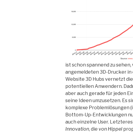
ist schon spannend zu sehen, 
angemeldeten 3D-Drucker in d
Website 3D Hubs vernetzt die
potentiellen Anwendern. Dad
aber auch gerade für jeden Ei
seine Ideen umzusetzen. Es si
komplexe Problemlösungen (i
Bottom-Up-Entwicklungen nu
auch einzelne User. Letztere
Innovation
, die
von Hippel
prop