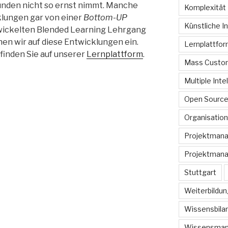
Kunden nicht so ernst nimmt. Manche
Komplexität
klungen gar von einer
Bottom-UP
Künstliche In
twickelten Blended Learning Lehrgang
en wir auf diese Entwicklungen ein.
Lernplattfo
inden Sie auf unserer
Lernplattform
.
Mass Custom
Multiple Inte
Open Sourc
Organisation
Projektman
Projektmana
Stuttgart
Weiterbildun
Wissensbilan
Wissensma