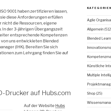
KATEGORIE
ISO 9001 haben zertifizieren lassen,
 sie diese Anforderungen erfüllen
Agile Organisa
r nicht die Ressourcen, eigene
 In der 3-jährigen Übergangszeit
Allgemein
(512
rbeiter entsprechende Kompetenzen
Blended Learn
m von uns entwickleten Blended
ager (IHK). Bereiten Sie sich
Innovationsm
mationen zum Lehrgang finden Sie auf
Kompetenzm
Künstliche Int
Multiple Intell
Projektmana
D-Drucker auf Hubs.com
Shop
(25)
Wissensmana
Auf der Website
Hubs