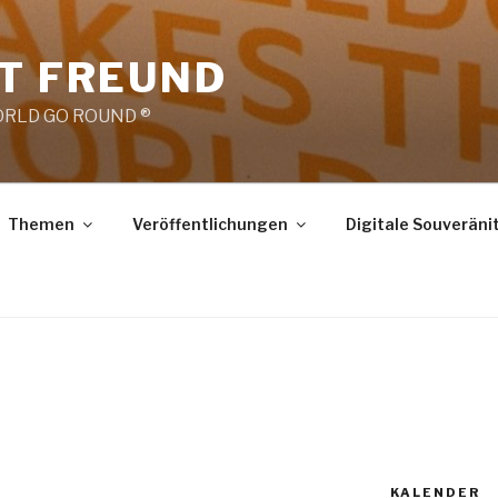
RT FREUND
RLD GO ROUND ®
Themen
Veröffentlichungen
Digitale Souveräni
KALENDER