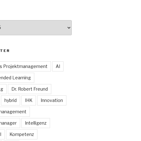
TER
es Projektmanagement
AI
ended Learning
ng
Dr. Robert Freund
hybrid
IHK
Innovation
smanagement
manager
Intelligenz
I
Kompetenz