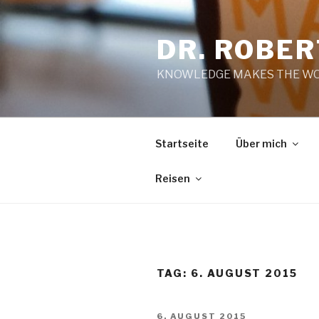
Zum
Inhalt
DR. ROBE
springen
KNOWLEDGE MAKES THE WO
Startseite
Über mich
Reisen
TAG:
6. AUGUST 2015
VERÖFFENTLICHT
6. AUGUST 2015