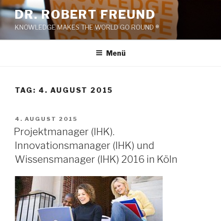
Zum
DR. ROBERT FREUND
Inhalt
KNOWLEDGE MAKES THE WORLD GO ROUND ®
springen
Menü
TAG:
4. AUGUST 2015
VERÖFFENTLICHT
4. AUGUST 2015
AM
Projektmanager (IHK).
Innovationsmanager (IHK) und
Wissensmanager (IHK) 2016 in Köln