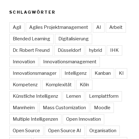
SCHLAGWÖRTER
Agil
Agiles Projektmanagement
AI
Arbeit
Blended Learning
Digitalisierung
Dr. Robert Freund
Düsseldorf
hybrid
IHK
Innovation
Innovationsmanagement
Innovationsmanager
Intelligenz
Kanban
KI
Kompetenz
Komplexität
Köln
Künstliche Intelligenz
Lernen
Lernplattform
Mannheim
Mass Customization
Moodle
Multiple Intelligenzen
Open Innovation
Open Source
Open Source AI
Organisation