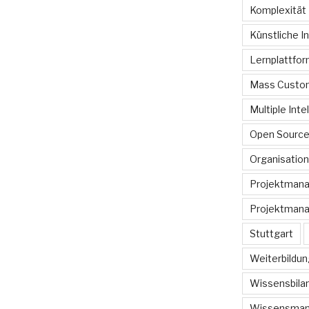
Komplexität
Künstliche In
Lernplattfo
Mass Custom
Multiple Inte
Open Sourc
Organisation
Projektman
Projektmana
Stuttgart
Weiterbildun
Wissensbilan
Wissensma