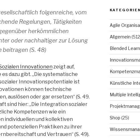
KATEGORIE
esellschaftlich folgenreiche, vom
ende Regelungen, Tätigkeiten
Agile Organisa
 gegenüber herkömmlichen
Allgemein
(512
enter oder nachhaltiger zur Lösung
Blended Learn
 beitragen (S. 48)
Innovationsm
 Sozialen Innovationen
zeigt auf,
Kompetenzm
es dazu gibt. „Die systematische
ozialer Innovationspotentiale ist
Künstliche Int
nnovationen können technische
Multiple Intell
, auslösen oder gar ersetzen“ (S. 49.
 sind hier: „Die Integration sozialer
Projektmana
zliche Kompetenzen wie ein
Shop
(25)
n individuellen und kollektiven
nd potenziellen Praktiken zu ihrer
Wissensmana
ernbereitschaft und Vertrauen“ (S. 49).