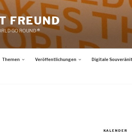
RT FREUND
RLD GO ROUND ®
Themen
Veröffentlichungen
Digitale Souveräni
KALENDER