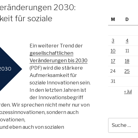
 Veränderungen 2030:
it für soziale
M
D
3
4
Ein weiterer Trend der
10
11
gesellschaftlichen
Veränderungen bis 2030
17
18
(PDF) wird die stärkere
24
25
Aufmerksamkeit für
31
soziale Innovationen sein.
In den letzten Jahren ist
« Jul
der Innovationsbegriff
den. Wir sprechen nicht mehr nur von
ozessinnovationen, sondern auch
novationen,
Suche
und eben auch von sozialen
nach: