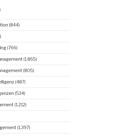
N
tion
(844)
)
ing
(766)
anagement
(1.865)
anagement
(805)
elligenz
(487)
igenzen
(534)
gement
(1.212)
gement
(1.397)