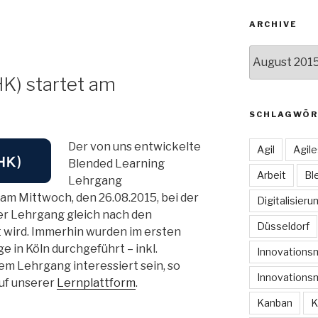
ARCHIVE
Archive
K) startet am
SCHLAGWÖR
Der von uns entwickelte
Agil
Agil
Blended Learning
Arbeit
Bl
Lehrgang
am Mittwoch, den 26.08.2015, bei der
Digitalisieru
 der Lehrgang gleich nach den
Düsseldorf
 wird. Immerhin wurden im ersten
e in Köln durchgeführt – inkl.
Innovation
dem Lehrgang interessiert sein, so
Innovations
auf unserer
Lernplattform
.
Kanban
K