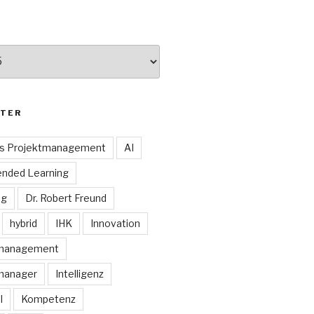
TER
es Projektmanagement
AI
ended Learning
ng
Dr. Robert Freund
hybrid
IHK
Innovation
smanagement
manager
Intelligenz
I
Kompetenz