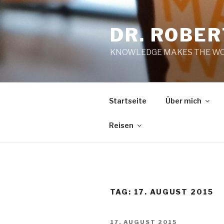
Zum
Inhalt
DR. ROBE
springen
KNOWLEDGE MAKES THE WO
Startseite
Über mich
Reisen
TAG:
17. AUGUST 2015
VERÖFFENTLICHT
17. AUGUST 2015