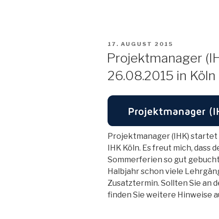
VERÖFFENTLICHT
17. AUGUST 2015
AM
Projektmanager (IH
26.08.2015 in Köln
Projektmanager (IHK) startet 
IHK Köln. Es freut mich, dass
Sommerferien so gut gebucht
Halbjahr schon viele Lehrgäng
Zusatztermin. Sollten Sie an 
finden Sie weitere Hinweise 