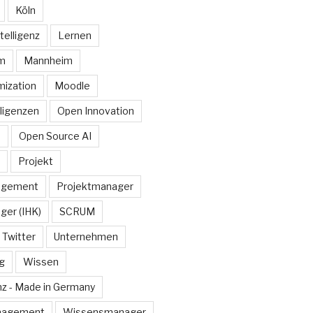
Köln
telligenz
Lernen
rm
Mannheim
ization
Moodle
lligenzen
Open Innovation
e
Open Source AI
Projekt
agement
Projektmanager
ger (IHK)
SCRUM
Twitter
Unternehmen
g
Wissen
z - Made in Germany
nagement
Wissensmanager