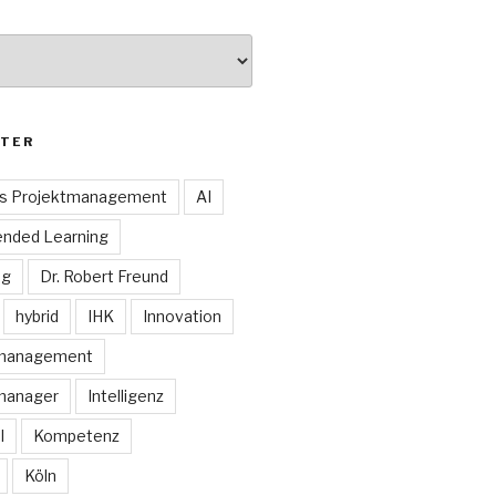
TER
es Projektmanagement
AI
ended Learning
ng
Dr. Robert Freund
hybrid
IHK
Innovation
smanagement
manager
Intelligenz
I
Kompetenz
Köln