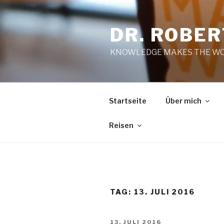
Zum
Inhalt
DR. ROBE
springen
KNOWLEDGE MAKES THE WO
Startseite
Über mich
Reisen
TAG:
13. JULI 2016
VERÖFFENTLICHT
13. JULI 2016