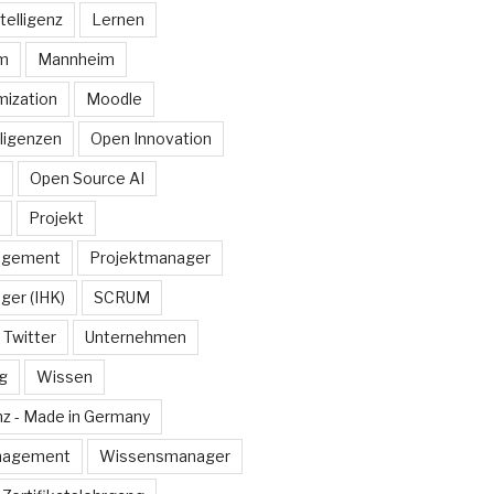
telligenz
Lernen
rm
Mannheim
ization
Moodle
lligenzen
Open Innovation
e
Open Source AI
Projekt
agement
Projektmanager
ger (IHK)
SCRUM
Twitter
Unternehmen
g
Wissen
z - Made in Germany
nagement
Wissensmanager