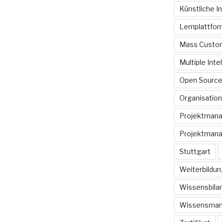
Künstliche In
Lernplattfo
Mass Custom
Multiple Inte
Open Sourc
Organisation
Projektman
Projektmana
Stuttgart
Weiterbildun
Wissensbilan
Wissensma