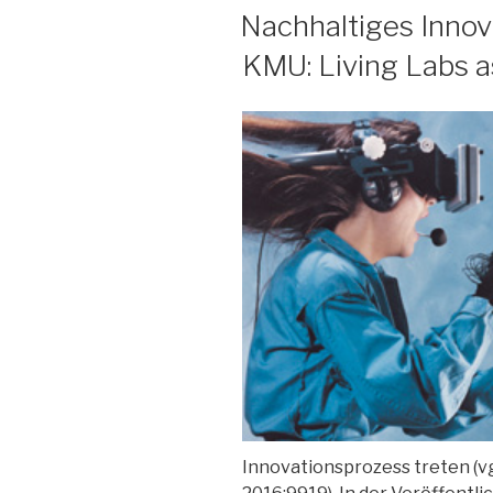
AM
Nachhaltiges Inno
KMU: Living Labs a
Innovationsprozess treten (vgl