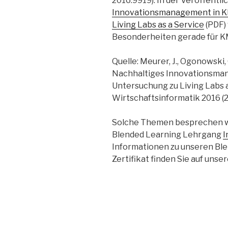
2016:9919). In der Veröffentl
Innovationsmanagement in KM
Living Labs as a Service
(PDF)
Besonderheiten gerade für K
Quelle: Meurer, J., Ogonowski, C
Nachhaltiges Innovationsman
Untersuchung zu Living Labs a
Wirtschaftsinformatik 2016 (2
Solche Themen besprechen wi
Blended Learning Lehrgang
I
Informationen zu unseren Bl
Zertifikat finden Sie auf unse