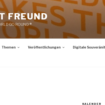
RT FREUND
RLD GO ROUND ®
Themen
Veröffentlichungen
Digitale Souveräni
KALENDER