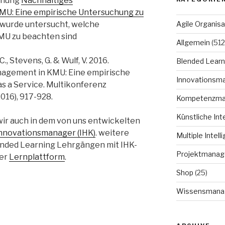
ichung
Nachhaltiges
U: Eine empirische Untersuchung zu
 wurde untersucht, welche
Agile Organisa
MU zu beachten sind
Allgemein
(512
., Stevens, G. & Wulf, V. 2016.
Blended Learn
agement in KMU: Eine empirische
Innovationsm
s a Service. Multikonferenz
016), 917-928.
Kompetenzm
Künstliche Int
r auch in dem von uns entwickelten
nnovationsmanager (IHK)
. weitere
Multiple Intell
ended Learning Lehrgängen mit IHK-
Projektmana
rer
Lernplattform
.
Shop
(25)
Wissensmana