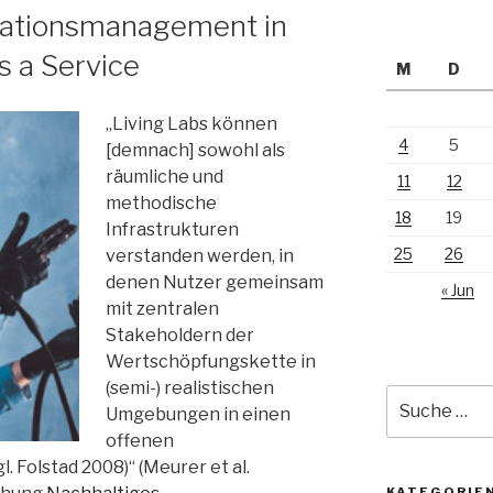
vationsmanagement in
s a Service
M
D
„Living Labs können
4
5
[demnach] sowohl als
räumliche und
11
12
methodische
18
19
Infrastrukturen
25
26
verstanden werden, in
denen Nutzer gemeinsam
« Jun
mit zentralen
Stakeholdern der
Wertschöpfungskette in
(semi-) realistischen
Suche
Umgebungen in einen
nach:
offenen
. Folstad 2008)“ (Meurer et al.
KATEGORIE