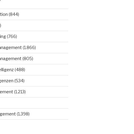
tion
(844)
)
ing
(766)
anagement
(1.866)
anagement
(805)
elligenz
(488)
igenzen
(534)
gement
(1.213)
gement
(1.398)