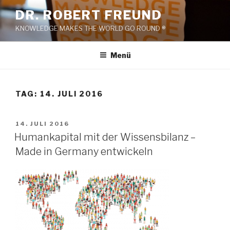
Zum
DR. ROBERT FREUND
Inhalt
KNOWLEDGE MAKES THE WORLD GO ROUND ®
springen
Menü
TAG:
14. JULI 2016
VERÖFFENTLICHT
14. JULI 2016
AM
Humankapital mit der Wissensbilanz –
Made in Germany entwickeln