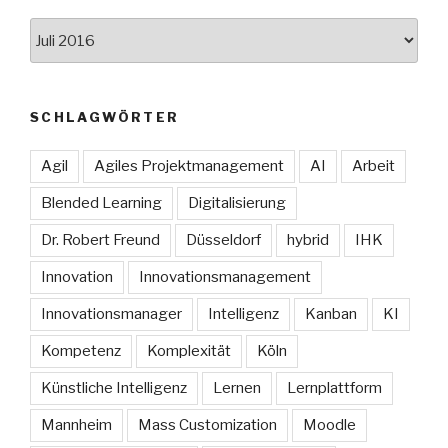
Archive
SCHLAGWÖRTER
Agil
Agiles Projektmanagement
AI
Arbeit
Blended Learning
Digitalisierung
Dr. Robert Freund
Düsseldorf
hybrid
IHK
Innovation
Innovationsmanagement
Innovationsmanager
Intelligenz
Kanban
KI
Kompetenz
Komplexität
Köln
Künstliche Intelligenz
Lernen
Lernplattform
Mannheim
Mass Customization
Moodle