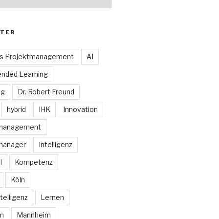
TER
es Projektmanagement
AI
ended Learning
ng
Dr. Robert Freund
hybrid
IHK
Innovation
smanagement
manager
Intelligenz
I
Kompetenz
Köln
telligenz
Lernen
rm
Mannheim