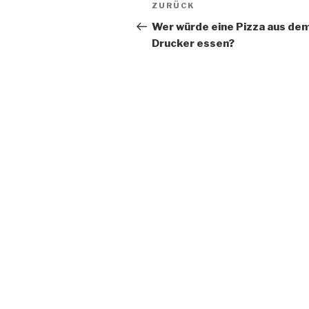
Beitrags-
Vorheriger
ZURÜCK
Navigation
Beitrag
Wer würde eine Pizza aus de
Drucker essen?