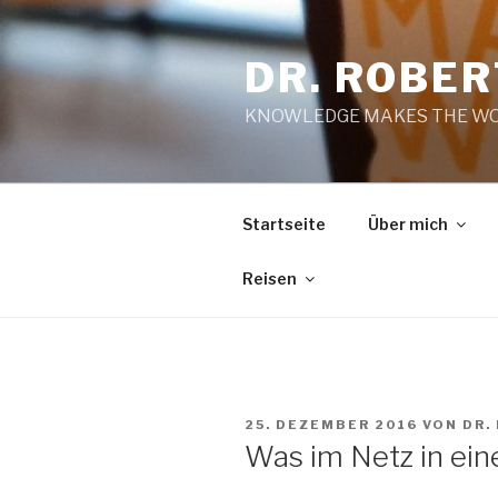
Zum
Inhalt
DR. ROBE
springen
KNOWLEDGE MAKES THE WO
Startseite
Über mich
Reisen
VERÖFFENTLICHT
25. DEZEMBER 2016
VON
DR.
AM
Was im Netz in ein