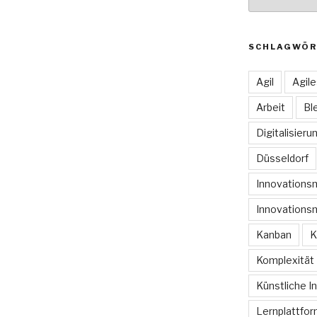
SCHLAGWÖR
Agil
Agil
Arbeit
Bl
Digitalisieru
Düsseldorf
Innovation
Innovations
Kanban
K
Komplexität
Künstliche In
Lernplattfo