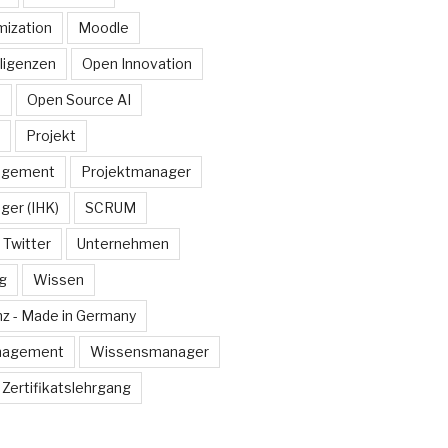
ization
Moodle
lligenzen
Open Innovation
e
Open Source AI
Projekt
agement
Projektmanager
ger (IHK)
SCRUM
Twitter
Unternehmen
g
Wissen
z - Made in Germany
nagement
Wissensmanager
Zertifikatslehrgang