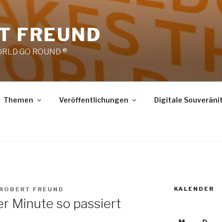
RT FREUND
RLD GO ROUND ®
Themen
Veröffentlichungen
Digitale Souveräni
KALENDER
 ROBERT FREUND
er Minute so passiert