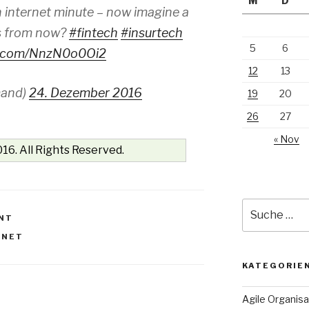
M
D
 internet minute – now imagine a
s from now?
#fintech
#insurtech
5
6
er.com/NnzN0o0Oi2
12
13
mand)
24. Dezember 2016
19
20
26
27
« Nov
16. All Rights Reserved.
Suche
NT
nach:
RNET
KATEGORIE
Agile Organisa