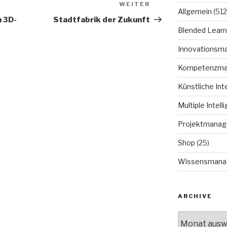
WEITER
Nächster
Allgemein
(512
Beitrag
m 3D-
Stadtfabrik der Zukunft
Blended Learn
Innovationsm
Kompetenzm
Künstliche Int
Multiple Intell
Projektmana
Shop
(25)
Wissensmana
ARCHIVE
Archive