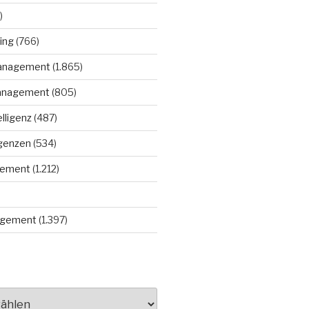
)
ing
(766)
anagement
(1.865)
anagement
(805)
elligenz
(487)
igenzen
(534)
gement
(1.212)
gement
(1.397)