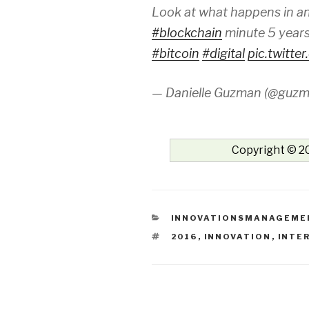
Look at what happens in an
#blockchain
minute 5 year
#bitcoin
#digital
pic.twitt
— Danielle Guzman (@guz
Copyright © 20
KATEGORIEN
INNOVATIONSMANAGEME
SCHLAGWÖRTER
2016
,
INNOVATION
,
INTE