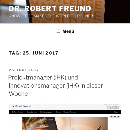
Zum
DR. ROBERT FREUND
Inhalt
KNOWLEDGE MAKES THE WORLD GO ROUND ®
springen
Menü
TAG:
25. JUNI 2017
VERÖFFENTLICHT
25. JUNI 2017
AM
Projektmanager (IHK) und
Innovationsmanager (IHK) in dieser
Woche