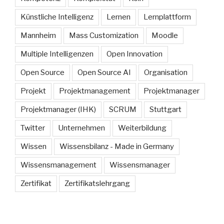
Künstliche Intelligenz
Lernen
Lernplattform
Mannheim
Mass Customization
Moodle
Multiple Intelligenzen
Open Innovation
Open Source
Open Source AI
Organisation
Projekt
Projektmanagement
Projektmanager
Projektmanager (IHK)
SCRUM
Stuttgart
Twitter
Unternehmen
Weiterbildung
Wissen
Wissensbilanz - Made in Germany
Wissensmanagement
Wissensmanager
Zertifikat
Zertifikatslehrgang