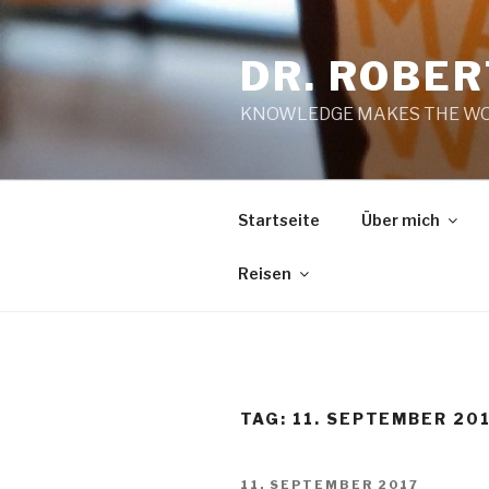
Zum
Inhalt
DR. ROBE
springen
KNOWLEDGE MAKES THE WO
Startseite
Über mich
Reisen
TAG:
11. SEPTEMBER 20
VERÖFFENTLICHT
11. SEPTEMBER 2017