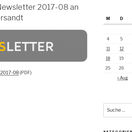
Newsletter 2017-08 an
ersandt
M
D
4
5
11
12
18
19
25
26
 2017-08
(PDF)
« Aug
Suche
nach:
KATEGORIE