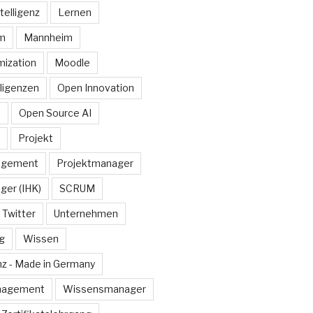
telligenz
Lernen
rm
Mannheim
ization
Moodle
lligenzen
Open Innovation
e
Open Source AI
Projekt
agement
Projektmanager
ger (IHK)
SCRUM
Twitter
Unternehmen
g
Wissen
z - Made in Germany
nagement
Wissensmanager