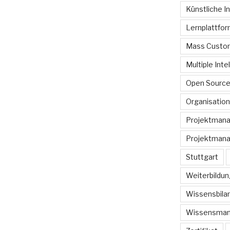
Künstliche In
Lernplattfo
Mass Custom
Multiple Inte
Open Sourc
Organisation
Projektman
Projektmana
Stuttgart
Weiterbildun
Wissensbilan
Wissensma