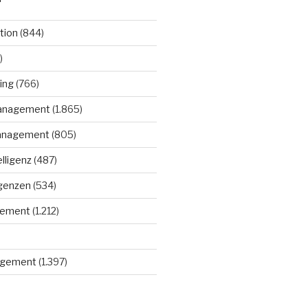
tion
(844)
)
ing
(766)
anagement
(1.865)
anagement
(805)
elligenz
(487)
igenzen
(534)
gement
(1.212)
gement
(1.397)