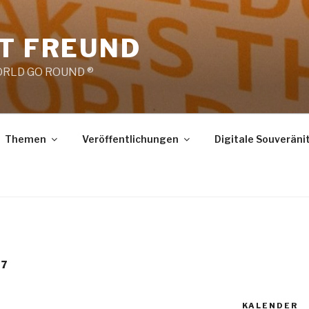
RT FREUND
RLD GO ROUND ®
Themen
Veröffentlichungen
Digitale Souveräni
17
KALENDER