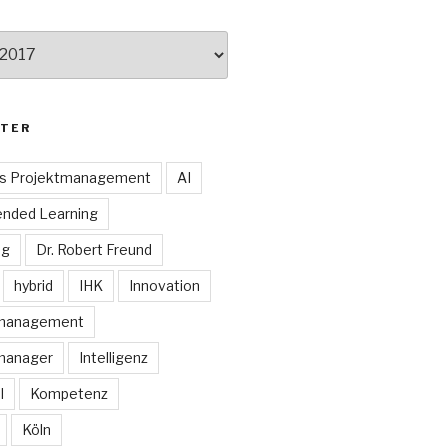
TER
es Projektmanagement
AI
ended Learning
ng
Dr. Robert Freund
hybrid
IHK
Innovation
smanagement
manager
Intelligenz
I
Kompetenz
Köln