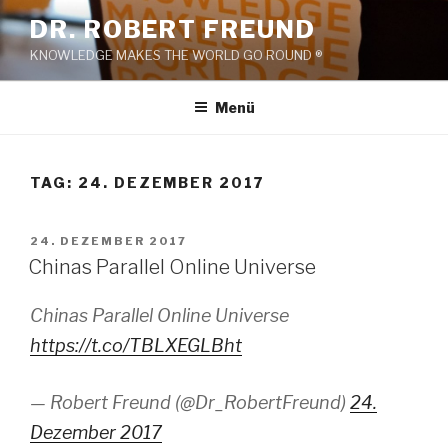
Zum
DR. ROBERT FREUND
Inhalt
KNOWLEDGE MAKES THE WORLD GO ROUND ®
springen
Menü
TAG:
24. DEZEMBER 2017
VERÖFFENTLICHT
24. DEZEMBER 2017
AM
Chinas Parallel Online Universe
Chinas Parallel Online Universe
https://t.co/TBLXEGLBht
— Robert Freund (@Dr_RobertFreund)
24.
Dezember 2017