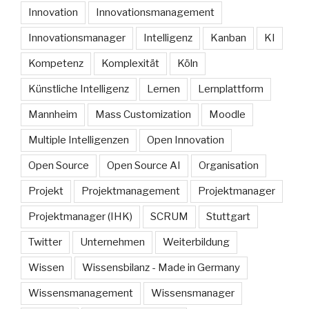
Innovation
Innovationsmanagement
Innovationsmanager
Intelligenz
Kanban
KI
Kompetenz
Komplexität
Köln
Künstliche Intelligenz
Lernen
Lernplattform
Mannheim
Mass Customization
Moodle
Multiple Intelligenzen
Open Innovation
Open Source
Open Source AI
Organisation
Projekt
Projektmanagement
Projektmanager
Projektmanager (IHK)
SCRUM
Stuttgart
Twitter
Unternehmen
Weiterbildung
Wissen
Wissensbilanz - Made in Germany
Wissensmanagement
Wissensmanager