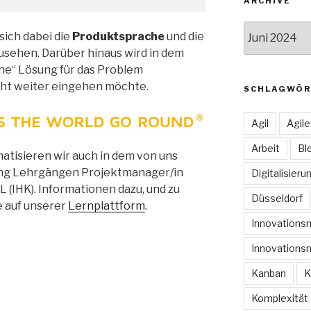
ARCHIVE
Archive
 sich dabei die
Produktsprache
und die
sehen. Darüber hinaus wird in dem
che“ Lösung für das Problem
nicht weiter eingehen möchte.
SCHLAGWÖR
Agil
Agil
Arbeit
Bl
isieren wir auch in dem von uns
ing Lehrgängen Projektmanager/in
Digitalisieru
 (IHK). Informationen dazu, und zu
Düsseldorf
e auf unserer
Lernplattform
.
Innovation
Innovations
Kanban
K
Komplexität