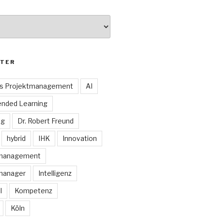
TER
es Projektmanagement
AI
ended Learning
ng
Dr. Robert Freund
hybrid
IHK
Innovation
smanagement
manager
Intelligenz
I
Kompetenz
Köln