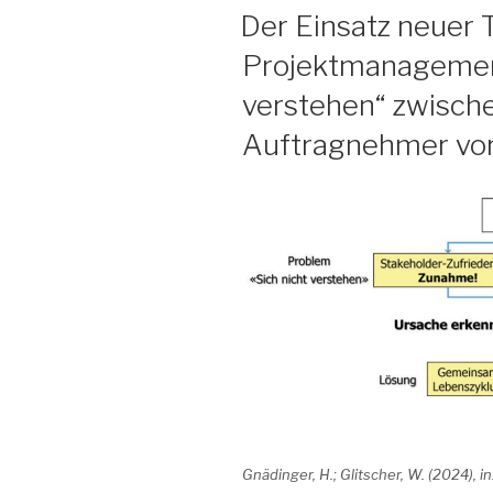
AM
Der Einsatz neuer 
Projektmanagement
verstehen“ zwisch
Auftragnehmer vo
Gnädinger, H.; Glitscher, W. (2024),