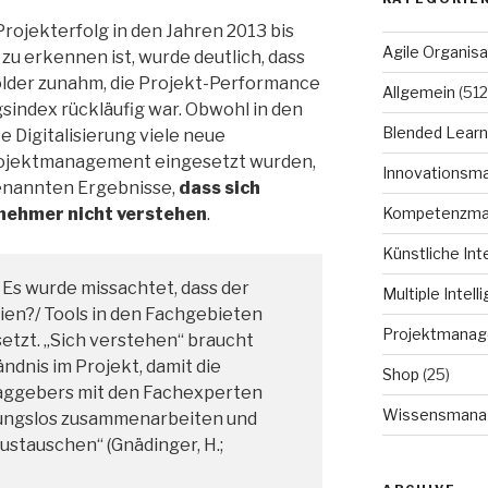
Projekterfolg in den Jahren 2013 bis
Agile Organisa
 zu erkennen ist, wurde deutlich, dass
older zunahm, die Projekt-Performance
Allgemein
(512
sindex rückläufig war. Obwohl in den
Blended Learn
e Digitalisierung viele neue
rojektmanagement eingesetzt wurden,
Innovationsm
genannten Ergebnisse,
dass sich
Kompetenzm
ehmer nicht verstehen
.
Künstliche Int
? Es wurde missachtet, dass der
Multiple Intell
ien?/ Tools in den Fachgebieten
Projektmana
etzt. „Sich verstehen“ braucht
ndnis im Projekt, damit die
Shop
(25)
aggebers mit den Fachexperten
Wissensmana
ungslos zusammenarbeiten und
ustauschen“ (Gnädinger, H.;