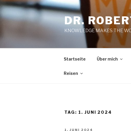
Zum
Inhalt
DR. ROBE
springen
KNOWLEDGE MAKES THE WO
Startseite
Über mich
Reisen
TAG:
1. JUNI 2024
VERÖFFENTLICHT
1. JUNI 2024