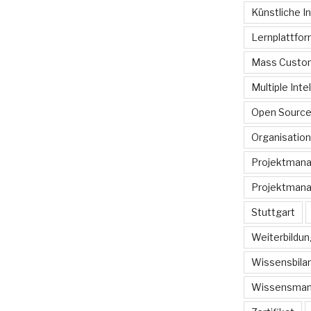
Künstliche In
Lernplattfo
Mass Custom
Multiple Inte
Open Sourc
Organisation
Projektman
Projektmana
Stuttgart
Weiterbildun
Wissensbilan
Wissensma