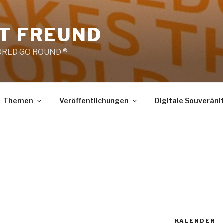
RT FREUND
RLD GO ROUND ®
Themen
Veröffentlichungen
Digitale Souveräni
KALENDER