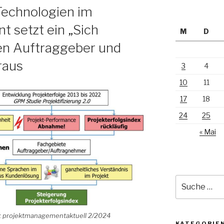
Technologien im
 setzt ein „Sich
M
D
en Auftraggeber und
raus
3
4
10
11
17
18
24
25
« Mai
Suche
nach:
 in: projektmanagementaktuell 2/2024
KATEGORIE