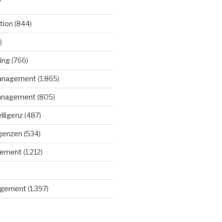
tion
(844)
)
ing
(766)
anagement
(1.865)
anagement
(805)
elligenz
(487)
igenzen
(534)
gement
(1.212)
gement
(1.397)