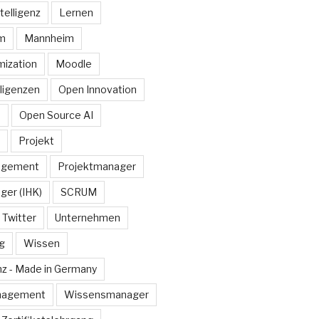
telligenz
Lernen
rm
Mannheim
ization
Moodle
lligenzen
Open Innovation
e
Open Source AI
Projekt
agement
Projektmanager
ger (IHK)
SCRUM
Twitter
Unternehmen
g
Wissen
z - Made in Germany
nagement
Wissensmanager