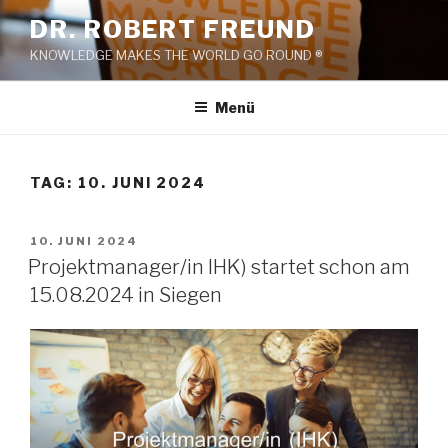
Zum
DR. ROBERT FREUND
Inhalt
KNOWLEDGE MAKES THE WORLD GO ROUND ®
springen
Menü
TAG:
10. JUNI 2024
VERÖFFENTLICHT
10. JUNI 2024
AM
Projektmanager/in IHK) startet schon am
15.08.2024 in Siegen