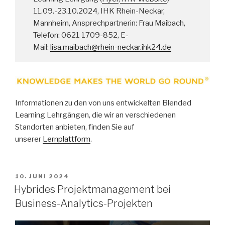
11.09.-23.10.2024, IHK Rhein-Neckar,
Mannheim, Ansprechpartnerin: Frau Maibach,
Telefon: 0621 1709-852, E-
Mail:
lisa.maibach@rhein-neckar.ihk24.de
Informationen zu den von uns entwickelten Blended
Learning Lehrgängen, die wir an verschiedenen
Standorten anbieten, finden Sie auf
unserer
Lernplattform
.
VERÖFFENTLICHT
10. JUNI 2024
AM
Hybrides Projektmanagement bei
Business-Analytics-Projekten