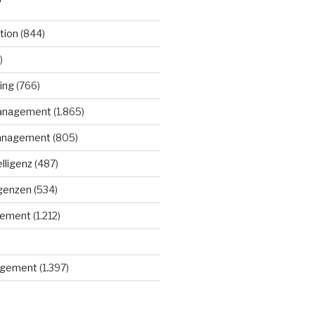
tion
(844)
)
ing
(766)
anagement
(1.865)
anagement
(805)
elligenz
(487)
igenzen
(534)
gement
(1.212)
gement
(1.397)