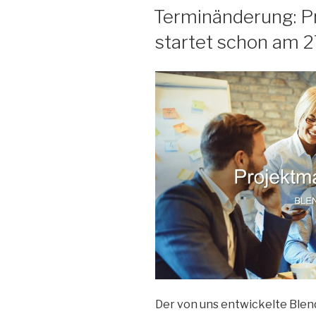
AM
Terminänderung: P
startet schon am 2
Der von uns entwickelte Ble