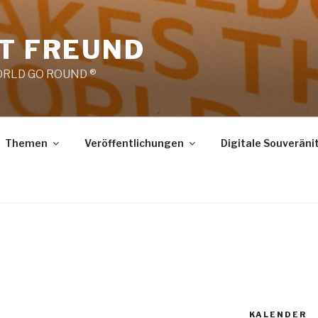
RT FREUND
RLD GO ROUND ®
Themen
Veröffentlichungen
Digitale Souveräni
KALENDER