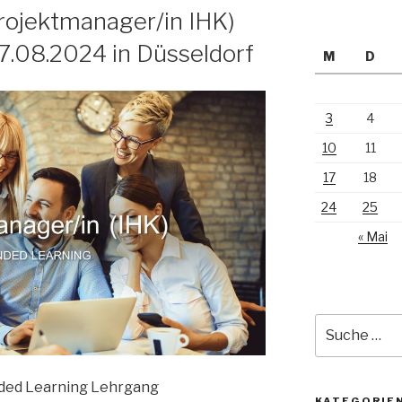
rojektmanager/in IHK)
7.08.2024 in Düsseldorf
M
D
3
4
10
11
17
18
24
25
« Mai
Suche
nach:
nded Learning Lehrgang
KATEGORIE