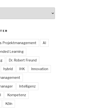
TER
es Projektmanagement
AI
ended Learning
ng
Dr. Robert Freund
hybrid
IHK
Innovation
smanagement
manager
Intelligenz
I
Kompetenz
Köln