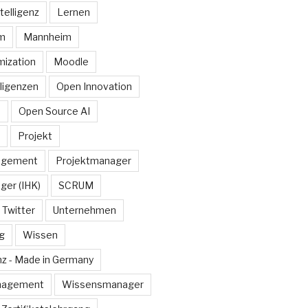
telligenz
Lernen
rm
Mannheim
ization
Moodle
lligenzen
Open Innovation
e
Open Source AI
Projekt
agement
Projektmanager
ger (IHK)
SCRUM
Twitter
Unternehmen
g
Wissen
z - Made in Germany
nagement
Wissensmanager