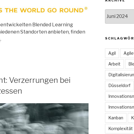
ARCHIVE
Archive
 entwickelten Blended Learning
hiedenen Standorten anbieten, finden
SCHLAGWÖR
m
.
Agil
Agil
Arbeit
Bl
Digitalisieru
: Verzerrungen bei
Düsseldorf
zessen
Innovation
Innovations
Kanban
K
Komplexität