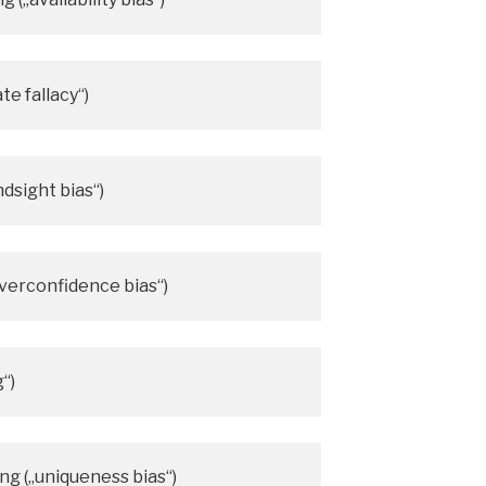
te fallacy“)
dsight bias“)
verconfidence bias“)
“)
ng („uniqueness bias“)