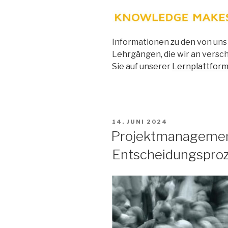
Informationen zu den von uns
Lehrgängen, die wir an versc
Sie auf unserer
Lernplattfor
VERÖFFENTLICHT
14. JUNI 2024
AM
Projektmanagement
Entscheidungspro