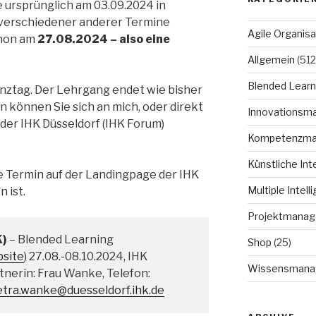
e ursprünglich am 03.09.2024 in
 verschiedener anderer Termine
Agile Organisa
chon am
27.08.2024 – also eine
Allgemein
(512
Blended Learn
senztag. Der Lehrgang endet wie bisher
n können Sie sich an mich, oder direkt
Innovationsm
der IHK Düsseldorf (IHK Forum)
Kompetenzm
Künstliche Int
ue Termin auf der Landingpage der IHK
Multiple Intell
 ist.
Projektmana
K)
– Blended Learning
Shop
(25)
site
) 27.08.-08.10.2024, IHK
Wissensmana
nerin: Frau Wanke, Telefon:
etra.wanke@duesseldorf.ihk.de