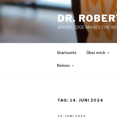
Zum
Inhalt
DR. ROBE
springen
KNOWLEDGE MAKES THE WO
Startseite
Über mich
Reisen
TAG:
14. JUNI 2024
VERÖFFENTLICHT
14. JUNI 2024