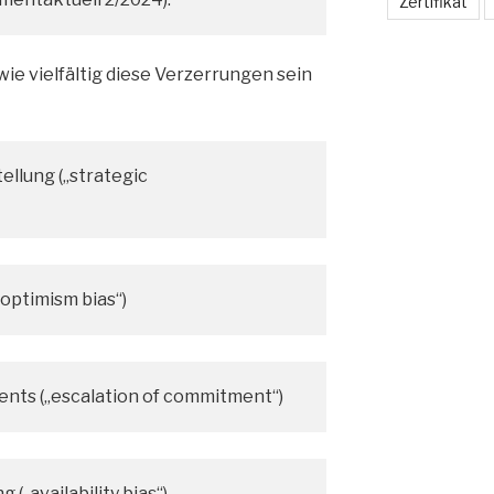
Zertifikat
wie vielfältig diese Verzerrungen sein
ellung („strategic
optimism bias“)
nts („escalation of commitment“)
(„availability bias“)