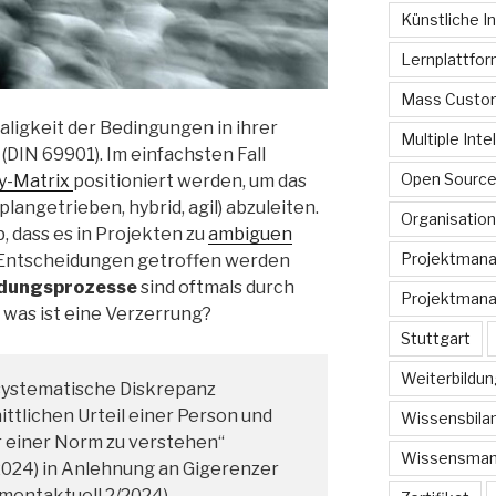
Künstliche In
Lernplattfo
Mass Custom
maligkeit der Bedingungen in ihrer
Multiple Inte
DIN 69901). Im einfachsten Fall
Open Sourc
y-Matrix
positioniert werden, um das
plangetrieben, hybrid, agil) abzuleiten.
Organisation
, dass es in Projekten zu
ambiguen
Projektman
Entscheidungen getroffen werden
idungsprozesse
sind oftmals durch
Projektmana
was ist eine Verzerrung?
Stuttgart
Weiterbildun
 systematische Diskrepanz
ttlichen Urteil einer Person und
Wissensbilan
 einer Norm zu verstehen“
Wissensma
(2024) in Anlehnung an Gigerenzer
mentaktuell 2/2024).