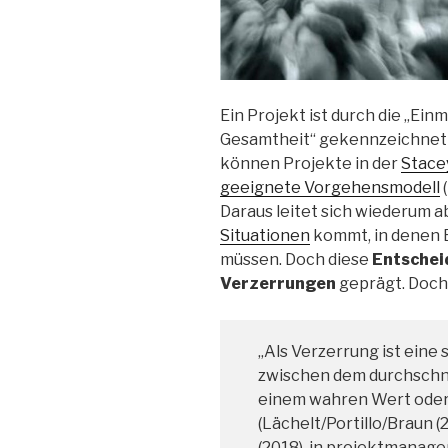
Ein Projekt ist durch die „Ein
Gesamtheit“ gekennzeichnet (
können Projekte in der
Stace
geeignete Vorgehensmodell
(
Daraus leitet sich wiederum ab
Situationen
kommt, in denen 
müssen. Doch diese
Entsche
Verzerrungen
geprägt. Doch 
„Als Verzerrung ist eine
zwischen dem durchschni
einem wahren Wert oder
(Lächelt/Portillo/Braun 
(2018), in projektmanage