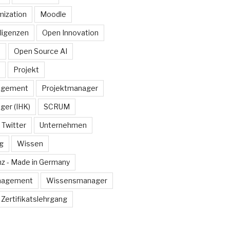
ization
Moodle
lligenzen
Open Innovation
e
Open Source AI
Projekt
agement
Projektmanager
ger (IHK)
SCRUM
Twitter
Unternehmen
g
Wissen
z - Made in Germany
nagement
Wissensmanager
Zertifikatslehrgang