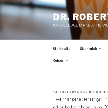
Zum
Inhalt
DR. ROBE
springen
KNOWLEDGE MAKES THE WO
Startseite
Über mich
Reisen
VERÖFFENTLICHT
14. JUNI 2024
VON
DR. ROBE
AM
Terminänderung: P
startet schon am 2