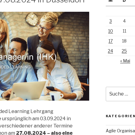
M
D
3
4
10
11
17
18
24
25
« Mai
Suche
nach:
nded Learning Lehrgang
KATEGORIE
e ursprünglich am 03.09.2024 in
 verschiedener anderer Termine
Agile Organisa
chon am
27.08.2024 – also eine