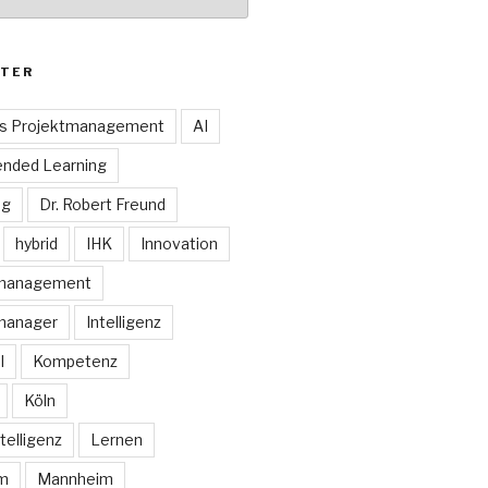
TER
es Projektmanagement
AI
ended Learning
ng
Dr. Robert Freund
hybrid
IHK
Innovation
smanagement
manager
Intelligenz
I
Kompetenz
Köln
telligenz
Lernen
rm
Mannheim