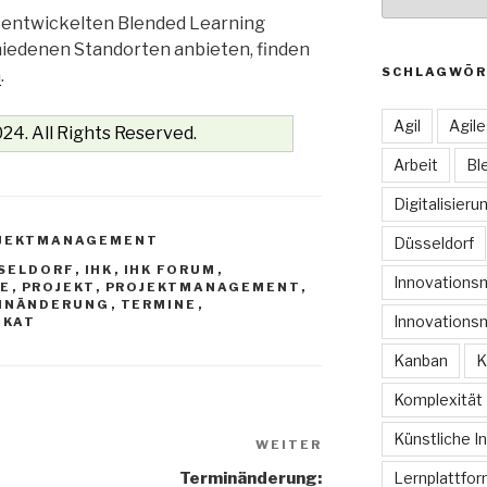
 entwickelten Blended Learning
hiedenen Standorten anbieten, finden
SCHLAGWÖR
m
.
Agil
Agil
24. All Rights Reserved.
Arbeit
Bl
Digitalisieru
JEKTMANAGEMENT
Düsseldorf
SELDORF
,
IHK
,
IHK FORUM
,
Innovation
E
,
PROJEKT
,
PROJEKTMANAGEMENT
,
INÄNDERUNG
,
TERMINE
,
Innovations
IKAT
Kanban
K
Komplexität
Künstliche In
WEITER
Nächster
Beitrag
Terminänderung:
Lernplattfo