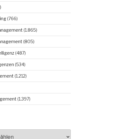
)
ing
(766)
anagement
(1.865)
anagement
(805)
elligenz
(487)
igenzen
(534)
gement
(1.212)
gement
(1.397)