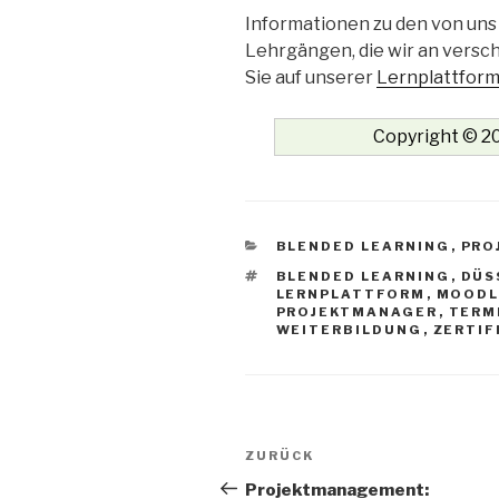
Informationen zu den von uns
Lehrgängen, die wir an versc
Sie auf unserer
Lernplattfor
Copyright © 20
KATEGORIEN
BLENDED LEARNING
,
PRO
SCHLAGWÖRTER
BLENDED LEARNING
,
DÜS
LERNPLATTFORM
,
MOODL
PROJEKTMANAGER
,
TERM
WEITERBILDUNG
,
ZERTIF
Beitrags-
Vorheriger
ZURÜCK
Navigation
Beitrag
Projektmanagement: