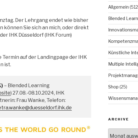
Allgemein
(512
Blended Learn
senztag. Der Lehrgang endet wie bisher
n können Sie sich an mich, oder direkt
Innovationsm
der IHK Düsseldorf (IHK Forum)
Kompetenzm
Künstliche Int
ue Termin auf der Landingpage der IHK
Multiple Intell
 ist.
Projektmana
K)
– Blended Learning
Shop
(25)
site
) 27.08.-08.10.2024, IHK
Wissensmana
nerin: Frau Wanke, Telefon:
etra.wanke@duesseldorf.ihk.de
ARCHIVE
Archive