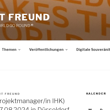
RT FREUND
RLD GO ROUND ®
Themen
Veröffentlichungen
Digitale Souveräni
KALENDER
RT FREUND
rojektmanager/in IHK)
7.08.2024 in Düsseldorf