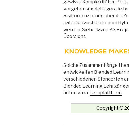
gewisse Komplexität im Proje
Vorgehensmodelle gerade bei
Risikoreduzierung über die Ze
natürlich auch bei einem Hyb
werden. Siehe dazu
DAS Proj
Übersicht
.
Solche Zusammenhänge themat
entwickelten Blended Learnin
verschiedenen Standorten an
Blended Learning Lehrgängen 
auf unserer
Lernplattform
.
Copyright © 20