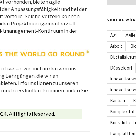
kt vorhanden, bieten agile
 der Anpassungsfähigkeit und bei der
it Vorteile. Solche Vorteile können
SCHLAGWÖR
riden Projektmanagement erzielt
ektmanagement-Kontinuum in der
Agil
Agil
Arbeit
Bl
Digitalisieru
Düsseldorf
isieren wir auch in den von uns
g Lehrgängen, die wir an
Innovation
bieten. Informationen zu unseren
Innovations
und zu aktuellen Terminen finden Sie
Kanban
K
Komplexität
24. All Rights Reserved.
Künstliche In
Lernplattfo