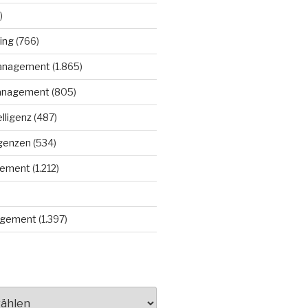
)
ing
(766)
anagement
(1.865)
anagement
(805)
elligenz
(487)
igenzen
(534)
gement
(1.212)
gement
(1.397)