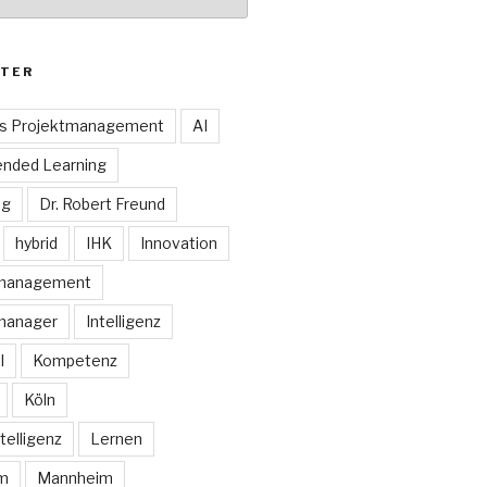
TER
es Projektmanagement
AI
ended Learning
ng
Dr. Robert Freund
hybrid
IHK
Innovation
smanagement
manager
Intelligenz
I
Kompetenz
Köln
telligenz
Lernen
rm
Mannheim