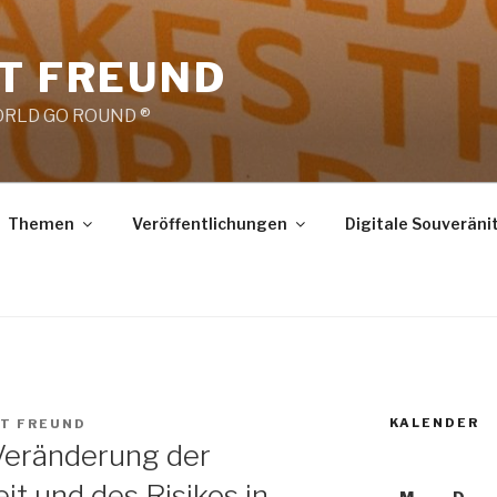
RT FREUND
RLD GO ROUND ®
Themen
Veröffentlichungen
Digitale Souveräni
KALENDER
RT FREUND
: Veränderung der
t und des Risikos in