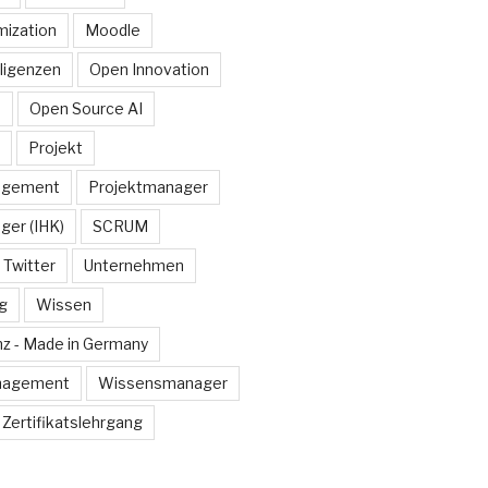
ization
Moodle
lligenzen
Open Innovation
e
Open Source AI
Projekt
agement
Projektmanager
ger (IHK)
SCRUM
Twitter
Unternehmen
g
Wissen
z - Made in Germany
nagement
Wissensmanager
Zertifikatslehrgang