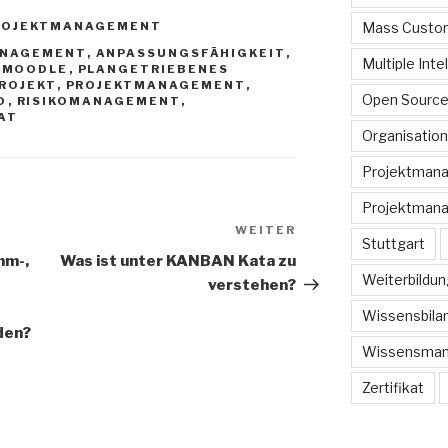
ROJEKTMANAGEMENT
Mass Custom
ANAGEMENT
,
ANPASSUNGSFÄHIGKEIT
,
Multiple Inte
,
MOODLE
,
PLANGETRIEBENES
ROJEKT
,
PROJEKTMANAGEMENT
,
Open Sourc
O
,
RISIKOMANAGEMENT
,
AT
Organisation
Projektman
Projektmana
WEITER
Nächster
Stuttgart
Beitrag
mm-,
Was ist unter KANBAN Kata zu
Weiterbildun
verstehen?
Wissensbilan
den?
Wissensma
Zertifikat