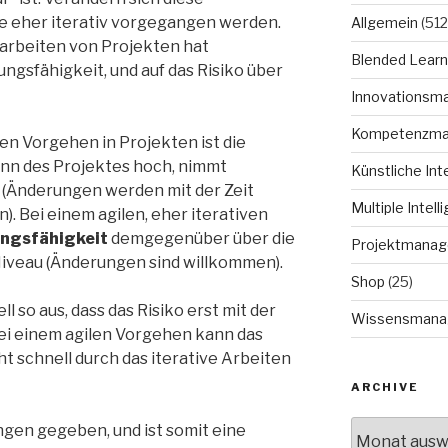
e eher iterativ vorgegangen werden.
Allgemein
(512
earbeiten von Projekten hat
Blended Learn
gsfähigkeit, und auf das Risiko über
Innovationsm
Kompetenzm
nen Vorgehen in Projekten ist die
nn des Projektes hoch, nimmt
Künstliche Int
ab (Änderungen werden mit der Zeit
Multiple Intell
. Bei einem agilen, eher iterativen
ngsfähigkeit
demgegenüber über die
Projektmana
Niveau (Änderungen sind willkommen).
Shop
(25)
ll so aus, dass das Risiko erst mit der
Wissensmana
Bei einem agilen Vorgehen kann das
ht schnell durch das iterative Arbeiten
ARCHIVE
Archive
gen gegeben, und ist somit eine