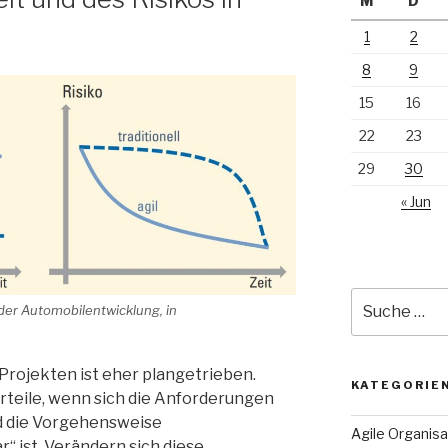
M
D
1
2
8
9
15
16
22
23
29
30
« Jun
Suche
der Automobilentwicklung, in
nach:
 Projekten ist eher plangetrieben.
KATEGORIE
teile, wenn sich die Anforderungen
d die Vorgehensweise
Agile Organisa
r“ ist. Verändern sich diese