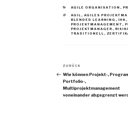
KATEGORIEN
AGILE ORGANISATION
,
P
SCHLAGWÖRTER
AGIL
,
AGILES PROJEKTM
BLENDED LEARNING
,
IHK
PROJEKTMANAGEMENT
,
P
PROJEKTMANAGER
,
RISIK
TRADITIONELL
,
ZERTIFIK
Beitrags-
Vorheriger
ZURÜCK
Navigation
Beitrag
Wie können Projekt-, Progra
Portfolio-,
Multiprojektmanagement
voneinander abgegrenzt wer