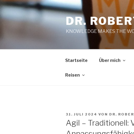
Zum
Inhalt
DR. ROBE
springen
KNOWLEDGE MAKES THE WO
Startseite
Über mich
Reisen
VERÖFFENTLICHT
31. JULI 2024
VON
DR. ROBE
AM
Agil – Traditionell
Anpassungsfähigkei